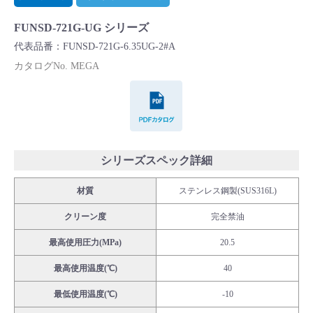
Cv値・流量計算ツール
FUNSD-721G-UG シリーズ
代表品番：FUNSD-721G-6.35UG-2#A
製品動画一覧
カタログNo. MEGA
PDFカタログ
バルブと継手のきほん
説明会・講習会
シリーズスペック詳細
ログイン
材質
ステンレス鋼製(SUS316L)
会社情報
クリーン度
完全禁油
最高使用圧力(MPa)
20.5
Corporate Blog
最高使用温度(℃)
40
最低使用温度(℃)
-10
採用情報