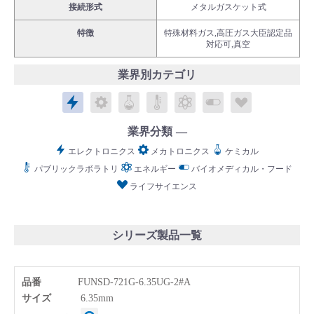
接続形式
メタルガスケット式
特徴
特殊材料ガス,高圧ガス大臣認定品
対応可,真空
業界別カテゴリ
English
Language：
日本語
／
language
エレクトロニクス
メカトロニクス
ケミカル
パブリックラボラトリ
エネルギー
バイオメディカル
ライフサイ
お問い合わせ
mail
業界分類
エレクトロニクス
メカトロニクス
ケミカル
パブリックラボラトリ
エネルギー
バイオメディカル・フード
ライフサイエンス
シリーズ製品一覧
品番
FUNSD-721G-6.35UG-2#A
サイズ
6.35mm