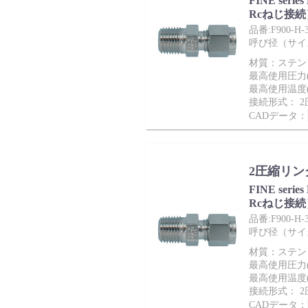
FINE ser
Rcねじ接続
品番:F900-H-3
バルブ・継手・システムを探す
呼び径（サイズ）
材質：ステンレ
最高使用圧力(M
最高使用温度(
接続形式： 
CADデータ：
ダウンロード
2圧縮リン
FINE ser
Rcねじ接続
品番:F900-H-3
呼び径（サイズ）
製品カタログダウンロード
材質：ステンレ
最高使用圧力(M
最高使用温度(
接続形式： 
CADデータ：