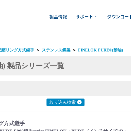
製品情報
サポート
ダウンロー
arrow_drop_down
圧縮リング方式継手
＞
ステンレス鋼製
＞
FINELOK PURE®(禁油)
(禁油) 製品シリーズ一覧
絞り込み検索
グ方式継手