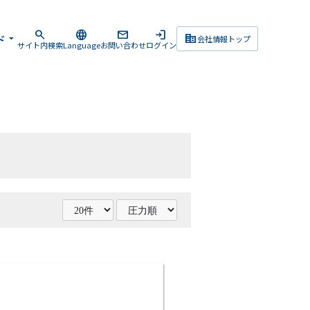
search
language
mail
login
corporate_fare
ド
arrow_drop_down
会社情報トップ
サイト内検索
Language
お問い合わせ
ログイン