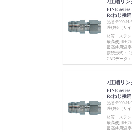
2圧縮リン
FINE ser
Rcねじ接続
品番:F900-H-6
呼び径（サイズ）
会社情報
材質：ステンレ
最高使用圧力(M
最高使用温度(
接続形式： 
CADデータ：
2圧縮リン
Corporate Blog
FINE ser
Rcねじ接続
品番:F900-H-9
呼び径（サイズ）
材質：ステンレ
最高使用圧力(M
最高使用温度(