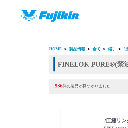
製品情報
HOME
＞
製品情報
＞
全て
＞
継手
＞
2
FINELOK PURE®
536
件の製品が見つかりました
製品情報
2圧縮リン