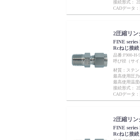
採用情報
接続形式： 
CADデータ：
2圧縮リン
FINE ser
Rcねじ接続
品番:F900-H-9
呼び径（サイズ）
材質：ステンレ
language
最高使用圧力(M
最高使用温度(
English
Language：
日本語
／
接続形式： 
CADデータ：
mail
お問い合わせ
2圧縮リン
FINE ser
Rcねじ接続