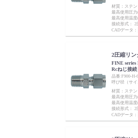
製品動画一覧
材質：ステンレ
最高使用圧力(M
最高使用温度(
接続形式： 
CADデータ：
バルブと継手のきほん
2圧縮リン
FINE ser
Rcねじ接続
品番:F900-H-6
説明会・講習会
呼び径（サイズ）
材質：ステンレ
最高使用圧力(M
最高使用温度(
接続形式： 
CADデータ：
ログイン