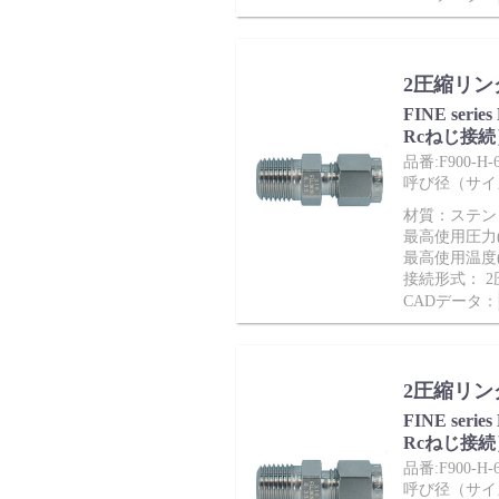
サポート
2圧縮リン
FINE ser
Rcねじ接続
品番:F900-H-6
呼び径（サイズ）
材質：ステンレ
最高使用圧力(M
よくあるご質問(FAQ)・用語集
最高使用温度(
接続形式： 
CADデータ：
Cv値・流量計算ツール
2圧縮リン
FINE ser
Rcねじ接続
品番:F900-H-6
呼び径（サイズ）