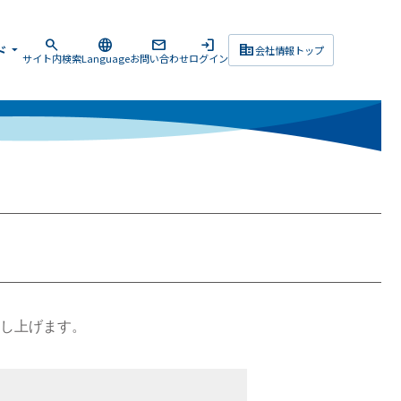
search
language
mail
login
corporate_fare
ド
arrow_drop_down
会社情報トップ
サイト内検索
Language
お問い合わせ
ログイン
し上げます。
。