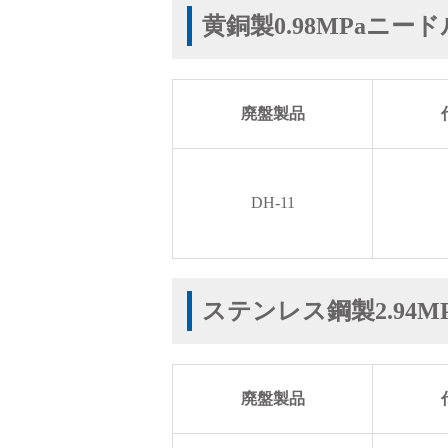
採用情報
黄銅製0.98MPaニー
廃盤製品
DH-11
language
English
Language：
日本語
／
mail
ステンレス鋼製2.94
お問い合わせ
廃盤製品