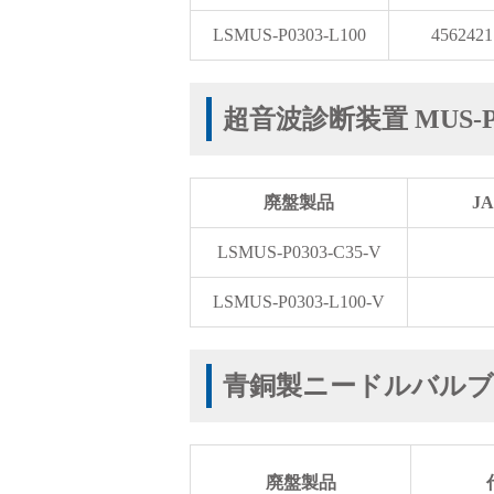
製品動画一覧
LSMUS-P0303-L100
4562421
超音波診断装置 MUS-P
バルブと継手のきほん
廃盤製品
J
LSMUS-P0303-C35-V
説明会・講習会
LSMUS-P0303-L100-V
青銅製ニードルバルブ
ログイン
廃盤製品