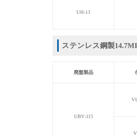
UH-13
ステンレス鋼製14.7
廃盤製品
V
UBV-115
V