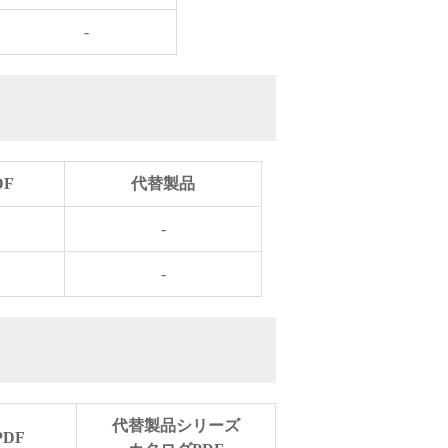
-
DF
代替製品
-
-
代替製品シリーズ
DF