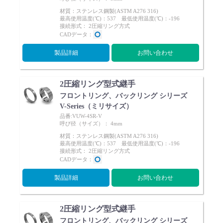
材質：ステンレス鋼製(ASTM A276 316)
最高使用温度(℃)：537 最低使用温度(℃)：-196
接続形式： 2圧縮リング方式
CADデータ：
製品詳細
お問い合わせ
English
Language：
日本語
／
language
お問い合わせ
mail
2圧縮リング型式継手
フロントリング、バックリング シリーズ
V-Series（ミリサイズ）
品番:VUW-4SR-V
呼び径（サイズ）： 4mm
材質：ステンレス鋼製(ASTM A276 316)
最高使用温度(℃)：537 最低使用温度(℃)：-196
接続形式： 2圧縮リング方式
CADデータ：
製品詳細
お問い合わせ
2圧縮リング型式継手
フロントリング、バックリング シリーズ