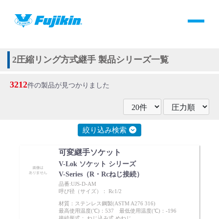
製品情報
HOME
＞
製品情報
＞
全て
＞
継手
＞
2圧縮リング方式継手
製品情報
2圧縮リング方式継手 製品シリーズ一覧
3212
バルブ・継手・システムを探す
件の製品が見つかりました
ダウンロード
絞り込み検索
製品カタログダウンロード
可変継手ソケット
V-Lok ソケット シリーズ
サポート
V-Series（R・Rcねじ接続）
品番:UJS-D-AM
呼び径（サイズ）： Rc1/2
よくあるご質問(FAQ)・用語集
材質：ステンレス鋼製(ASTM A276 316)
最高使用温度(℃)：537 最低使用温度(℃)：-196
接続形式： ねじ込み式,めねじ