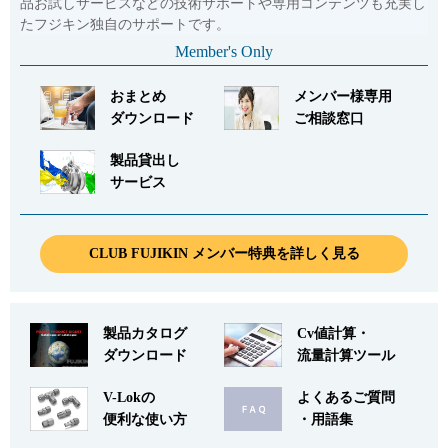
品お試しサービスなどの技術サポートや専用コンテンツも充実し
たフジキン独自のサポートです。
Member's Only
おまとめ
メンバー様専用
ダウンロード
ご相談窓口
製品貸出し
サービス
CLUB FUJIKIN メンバー特典を詳しく見る
製品カタログ
Cv値計算・
ダウンロード
流量計算ツール
V-Lokの
よくあるご質問
便利な使い方
・用語集