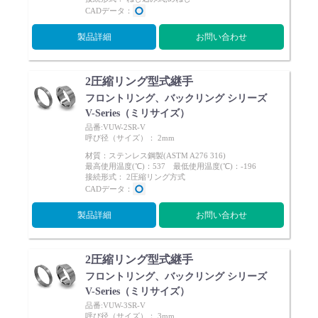
CADデータ：
Cv値・流量計算ツール
製品詳細
お問い合わせ
製品動画一覧
2圧縮リング型式継手
バルブと継手のきほん
フロントリング、バックリング シリーズ
V-Series（ミリサイズ）
品番:VUW-2SR-V
説明会・講習会
呼び径（サイズ）： 2mm
材質：ステンレス鋼製(ASTM A276 316)
最高使用温度(℃)：537 最低使用温度(℃)：-196
ログイン
接続形式： 2圧縮リング方式
CADデータ：
製品詳細
お問い合わせ
会社情報
2圧縮リング型式継手
Corporate Blog
フロントリング、バックリング シリーズ
V-Series（ミリサイズ）
採用情報
品番:VUW-3SR-V
呼び径（サイズ）： 3mm