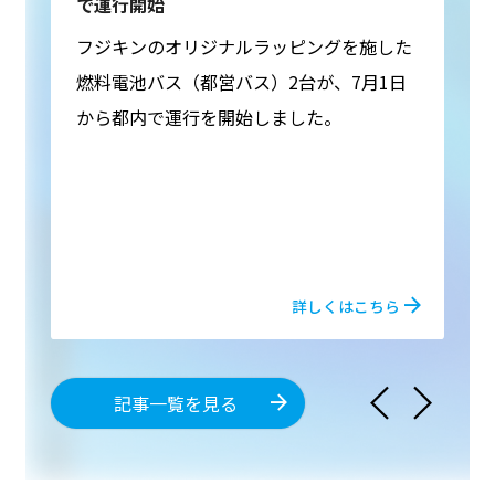
で運行開始
フジキンのオリジナルラッピングを施した
燃料電池バス（都営バス）2台が、7月1日
から都内で運行を開始しました。
詳しくはこちら
arrow_back_ios_new
arrow_forward_ios
記事一覧を見る