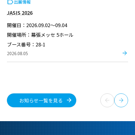
出展情報
ステートメント・スローガン
JASIS 2026
開催日：2026.09.02～09.04
Corporate Blog
開催場所：幕張メッセ 5ホール
ブース番号：28-1
採用情報
arrow_forward
2026.08.05
新卒採用
キャリア採用
arrow_back
arrow_forward
お知らせ一覧を見る
English
Language：
日本語
／
language
お問い合わせ
mail