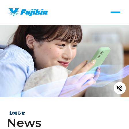
製品情報
バルブ・継手・システムを探す
よくあるご質問・用語集(FAQ)
製品サポート一覧
volume_off
医療・ヘルスケア
お知らせ
会社情報
News