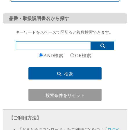
品番・取扱説明書名から探す
キーワードをスペースで区切ると複数検索できます。
English
Language：
日本語
／
language
お問い合わせ
mail
AND検索
OR検索
検索
検索条件をリセット
【ご利用方法】
「おまとめダウンロード」をご利用になるには「
ログイ