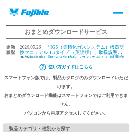
おまとめダウンロードサービス
製品情報
更新
2026.05.26
「IGS（集積化ガスシステム）機器交
バルブ・継手・システムを探す
履歴
換マニュアル 1.5タイプ （英語版）」取扱説明書
を新規掲載しました。
2026.05.26
「IGS（集積化ガスシステム）機器交
換マニュアル 1.125タイプ（英語版）」取扱説明書
使い方ガイドはこちら
ダウンロード
を新規掲載しました。
2026.05.26
「IGS（集積化ガスシステム）機器交
換マニュアル 1.5タイプ （日本語版）」取扱説明
スマートフォン版では、製品カタログのみダウンロードいただ
書を更新しました。
2026.05.26
「IGS（集積化ガスシステム）機器交
換マニュアル 1.125タイプ（日本語版）」取扱説明
製品カタログダウンロード
けます。
書を更新しました。
おまとめダウンロード機能はスマートフォンではご利用できま
サポート
せん。
パソコンから再度アクセスしてください。
よくあるご質問(FAQ)・用語集
製品カテゴリ・種別から探す