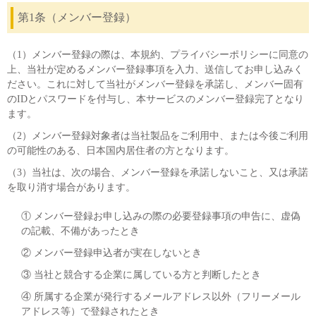
Cv値・流量計算ツール
第1条（メンバー登録）
製品動画一覧
（1）メンバー登録の際は、本規約、プライバシーポリシーに同意の
上、当社が定めるメンバー登録事項を入力、送信してお申し込みく
ださい。これに対して当社がメンバー登録を承諾し、メンバー固有
バルブと継手のきほん
のIDとパスワードを付与し、本サービスのメンバー登録完了となり
ます。
説明会・講習会
（2）メンバー登録対象者は当社製品をご利用中、または今後ご利用
の可能性のある、日本国内居住者の方となります。
（3）当社は、次の場合、メンバー登録を承諾しないこと、又は承諾
ログイン
を取り消す場合があります。
① メンバー登録お申し込みの際の必要登録事項の申告に、虚偽
会社情報
の記載、不備があったとき
② メンバー登録申込者が実在しないとき
Corporate Blog
③ 当社と競合する企業に属している方と判断したとき
④ 所属する企業が発行するメールアドレス以外（フリーメール
採用情報
アドレス等）で登録されたとき