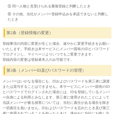
⑤ 同一人物と見受けられる重複登録と判断したとき
⑥ その他、当社がメンバー登録申込みを承諾できないと判断し
たとき
English
Language：
日本語
／
language
第2条（登録情報の変更）
お問い合わせ
mail
登録事項の内容に変更が生じた場合、速やかに変更手続きをお願い
いたします。手続きは本サービスにメンバー固有のIDとパスワード
でログインし、マイページよりいつでもご変更できます。
登録内容の変更は登録者本人のみ可能です。
第3条（メンバーID及びパスワードの管理）
メンバーはいかなる場合にも、IDおよびパスワードを第三者に譲渡
または貸与することはできません。本サービスにメンバー固有のID
とパスワードでログインされた場合には、IDを登録しているメンバ
ー自身による利用とみなします。第三者に使用されたことによって
当該メンバーが被る損害については、当社に責任がある場合を除き
一切責任を負いません。IDおよびパスワードを忘れたとき及び第三
者に使用されていることを知ったときは、速やかに当社にお申し出