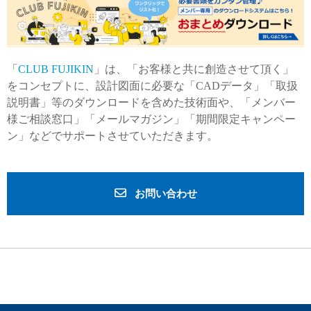
Cv値・流量計算ツール
製品動画一覧
「
CLUB FUJIKIN
」は、「お客様と共に創造させて頂く」
をコンセプトに、設計図面に必要な「CADデータ」「取扱
バルブと継手のきほん
説明書」等のダウンロードを含めた技術面や、「メンバー
様ご相談窓口」「メールマガジン」「期間限定キャンペー
説明会・講習会
ン」などでサポートさせていただきます。
ログイン
お問い合わせ
会社情報
Corporate Blog
採用情報