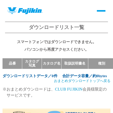
ダウンロードリスト一覧
製品情報
スマートフォンではダウンロードできません。
バルブ・継手・システムを探す
パソコンから再度アクセスください。
ダウンロード
カタログ
品番
カタログ名
取扱説明書名
種別
写真
製品カタログダウンロード
ダウンロードリストデータ／
0
件 合計データ容量／約
0bytes
おまとめダウンロードトップへ戻る
サポート
※おまとめダウンロードは、
CLUB FUJIKIN
会員様限定の
サービスです。
よくあるご質問(FAQ)・用語集