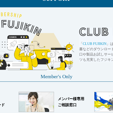
「
CLUB FUJIKIN
」
書などのダウンロー
口や製品お試しサー
ツも充実したフジキ
Member's Only
メンバー様専用
ード
ご相談窓口