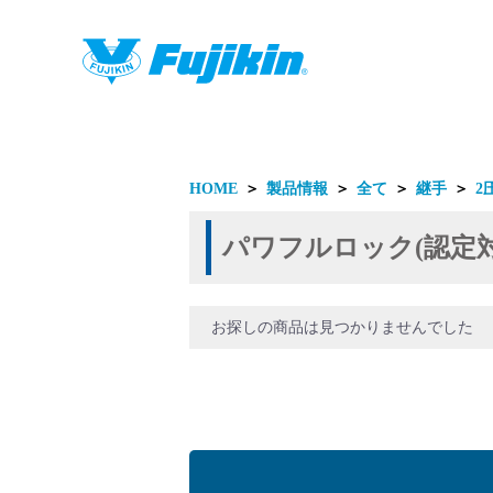
製品情報
HOME
＞
製品情報
＞
全て
＞
継手
＞
2
パワフルロック(認定対
お探しの商品は見つかりませんでした
製品情報