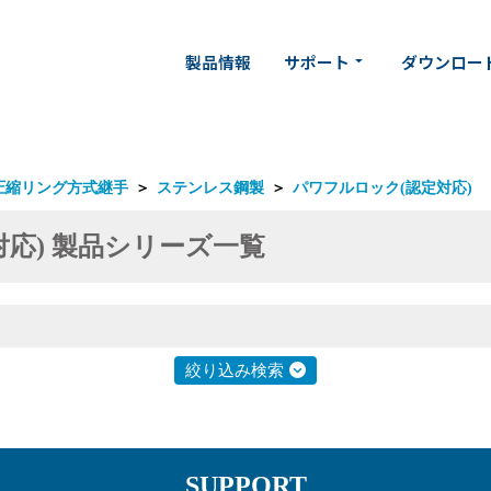
製品情報
サポート
ダウンロー
arrow_drop_down
圧縮リング方式継手
＞
ステンレス鋼製
＞
パワフルロック(認定対応)
応) 製品シリーズ一覧
絞り込み検索
SUPPORT