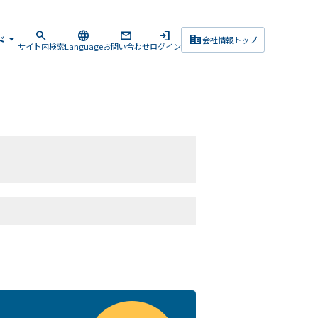
search
language
mail
login
corporate_fare
ド
arrow_drop_down
会社情報トップ
サイト内検索
Language
お問い合わせ
ログイン