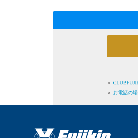
製品動画一覧
バルブと継手のきほん
説明会・講習会
CLUBFU
お電話の場
ログイン