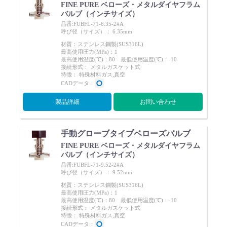
FINE PURE ベローズ・メタルダイヤフラム
バルブ（インチサイズ）
品番:FUBFL-71-6.35-2#A
呼び径（サイズ）： 6.35mm
材質：ステンレス鋼製(SUS316L)
最高使用圧力(MPa)：1
最高使用温度(℃)：80 最低使用温度(℃)：-10
English
Language：
日本語
／
language
接続形式： メタルガスケット式
特徴： 特殊材料ガス,真空
お問い合わせ
mail
CADデータ：
製品詳細
お問い合わせ
手動グローブタイプベローズバルブ
FINE PURE ベローズ・メタルダイヤフラム
バルブ（インチサイズ）
品番:FUBFL-71-9.52-2#A
呼び径（サイズ）： 9.52mm
材質：ステンレス鋼製(SUS316L)
最高使用圧力(MPa)：1
最高使用温度(℃)：80 最低使用温度(℃)：-10
接続形式： メタルガスケット式
特徴： 特殊材料ガス,真空
CADデータ：