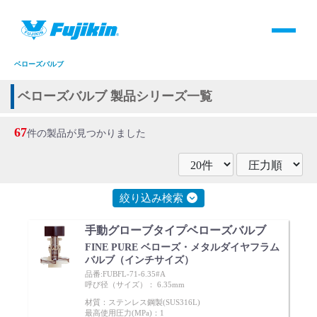
製品情報
HOME
＞
製品情報
＞
全て
＞
バルブ
＞
手動バルブ
＞
グローブバルブ
＞
ベローズバルブ
製品情報
ベローズバルブ 製品シリーズ一覧
バルブ・継手・システムを探す
67
件の製品が見つかりました
ダウンロード
絞り込み検索
製品カタログダウンロード
手動グローブタイプベローズバルブ
サポート
FINE PURE ベローズ・メタルダイヤフラム
バルブ（インチサイズ）
品番:FUBFL-71-6.35#A
呼び径（サイズ）： 6.35mm
よくあるご質問(FAQ)・用語集
材質：ステンレス鋼製(SUS316L)
最高使用圧力(MPa)：1