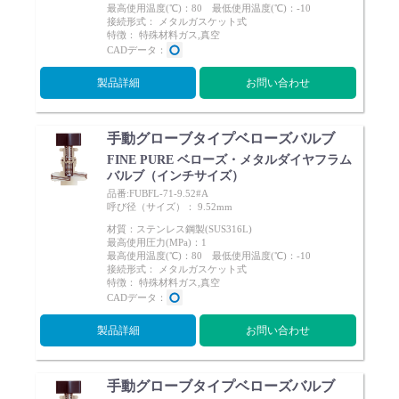
最高使用温度(℃)：80 最低使用温度(℃)：-10
Cv値・流量計算ツール
接続形式： メタルガスケット式
特徴： 特殊材料ガス,真空
CADデータ：
製品動画一覧
製品詳細
お問い合わせ
バルブと継手のきほん
手動グローブタイプベローズバルブ
FINE PURE ベローズ・メタルダイヤフラム
説明会・講習会
バルブ（インチサイズ）
品番:FUBFL-71-9.52#A
呼び径（サイズ）： 9.52mm
ログイン
材質：ステンレス鋼製(SUS316L)
最高使用圧力(MPa)：1
最高使用温度(℃)：80 最低使用温度(℃)：-10
接続形式： メタルガスケット式
会社情報
特徴： 特殊材料ガス,真空
CADデータ：
Corporate Blog
製品詳細
お問い合わせ
採用情報
手動グローブタイプベローズバルブ