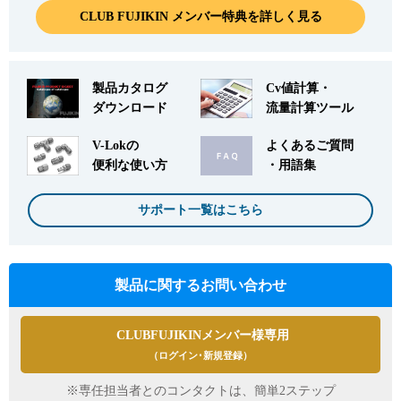
CLUB FUJIKIN メンバー特典を詳しく見る
製品カタログ
Cv値計算・
ダウンロード
流量計算ツール
English
Language：
日本語
／
language
お問い合わせ
mail
V-Lokの
よくあるご質問
便利な使い方
・用語集
サポート一覧はこちら
製品に関するお問い合わせ
CLUBFUJIKINメンバー様専用
（ログイン･新規登録）
※専任担当者とのコンタクトは、簡単2ステップ