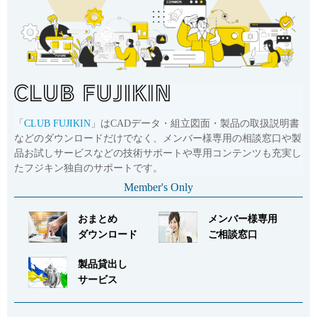
Cv値・流量計算ツール
製品動画一覧
バルブと継手のきほん
「
CLUB FUJIKIN
」はCADデータ・組立図面・製品の取扱説明書
説明会・講習会
などのダウンロードだけでなく、メンバー様専用の相談窓口や製
品お試しサービスなどの技術サポートや専用コンテンツも充実し
たフジキン独自のサポートです。
ログイン
Member's Only
会社情報
おまとめ
メンバー様専用
ダウンロード
ご相談窓口
Corporate Blog
製品貸出し
サービス
採用情報