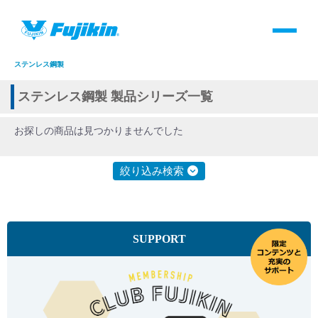
製品情報
HOME
＞
製品情報
＞
全て
＞
継手
＞
2圧縮リング方式継手
＞
ステンレス鋼製
製品情報
ステンレス鋼製 製品シリーズ一覧
バルブ・継手・システムを探す
お探しの商品は見つかりませんでした
ダウンロード
絞り込み検索
製品カタログダウンロード
SUPPORT
サポート
よくあるご質問(FAQ)・用語集