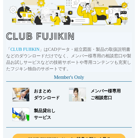
Cv値・流量計算ツール
製品動画一覧
バルブと継手のきほん
「
CLUB FUJIKIN
」はCADデータ・組立図面・製品の取扱説明書
などのダウンロードだけでなく、メンバー様専用の相談窓口や製
説明会・講習会
品お試しサービスなどの技術サポートや専用コンテンツも充実し
たフジキン独自のサポートです。
ログイン
Member's Only
おまとめ
メンバー様専用
会社情報
ダウンロード
ご相談窓口
製品貸出し
Corporate Blog
サービス
採用情報