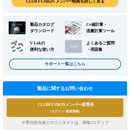
CLUB FUJIKIN メンバー特典を詳しく見る
製品カタログ
Cv値計算・
ダウンロード
流量計算ツール
English
Language：
日本語
／
language
V-Lokの
よくあるご質問
お問い合わせ
mail
便利な使い方
・用語集
サポート一覧はこちら
製品に関するお問い合わせ
CLUBFUJIKINメンバー様専用
（ログイン･新規登録）
※専任担当者とのコンタクトは、簡単2ステップ