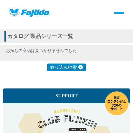
製品情報
HOME
＞
製品情報
＞
全て
＞
カタログ
製品情報
カタログ 製品シリーズ一覧
お探しの商品は見つかりませんでした
バルブ・継手・システムを探す
絞り込み検索
ダウンロード
製品カタログダウンロード
SUPPORT
サポート
よくあるご質問(FAQ)・用語集