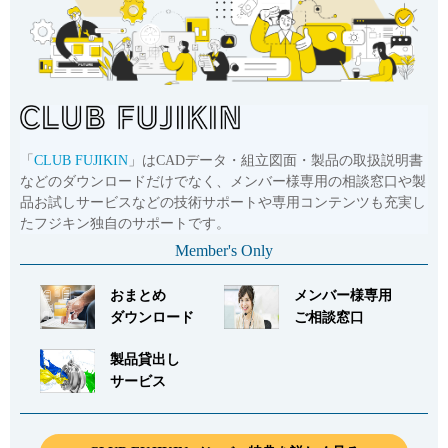
Cv値・流量計算ツール
製品動画一覧
バルブと継手のきほん
「
CLUB FUJIKIN
」はCADデータ・組立図面・製品の取扱説明書
などのダウンロードだけでなく、メンバー様専用の相談窓口や製
説明会・講習会
品お試しサービスなどの技術サポートや専用コンテンツも充実し
たフジキン独自のサポートです。
ログイン
Member's Only
おまとめ
メンバー様専用
会社情報
ダウンロード
ご相談窓口
製品貸出し
Corporate Blog
サービス
採用情報