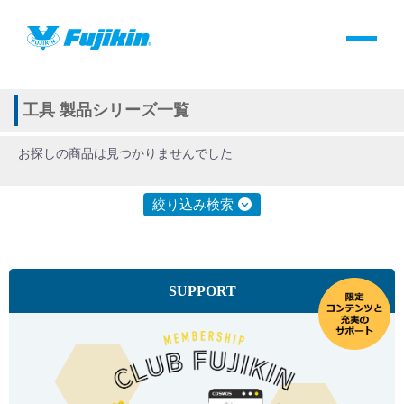
製品情報
HOME
＞
製品情報
＞
全て
＞
その他
＞
工具
製品情報
工具 製品シリーズ一覧
お探しの商品は見つかりませんでした
バルブ・継手・システムを探す
絞り込み検索
ダウンロード
製品カタログダウンロード
SUPPORT
サポート
よくあるご質問(FAQ)・用語集