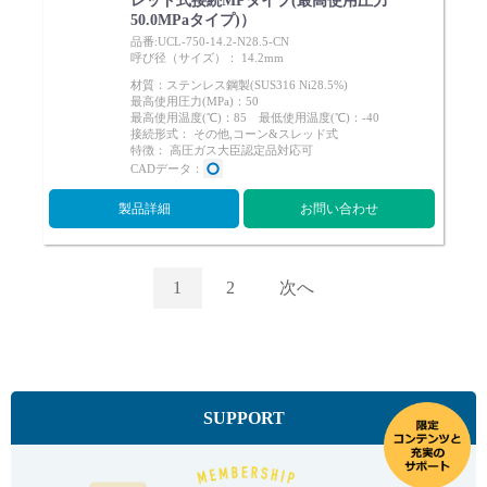
レッド式接続MPタイプ(最高使用圧力
50.0MPaタイプ)）
品番:UCL-750-14.2-N28.5-CN
呼び径（サイズ）： 14.2mm
材質：ステンレス鋼製(SUS316 Ni28.5%)
最高使用圧力(MPa)：50
最高使用温度(℃)：85 最低使用温度(℃)：-40
接続形式： その他,コーン&スレッド式
特徴： 高圧ガス大臣認定品対応可
CADデータ：
製品詳細
お問い合わせ
1
2
次へ
SUPPORT