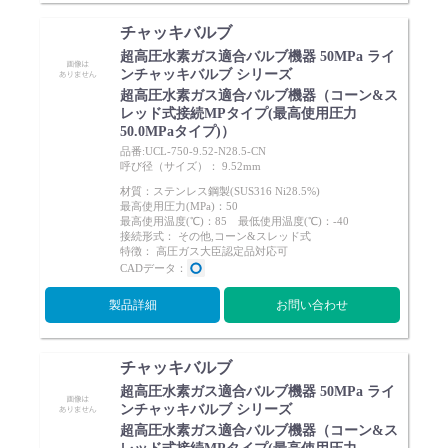
チャッキバルブ
超高圧水素ガス適合バルブ機器 50MPa ライ
ンチャッキバルブ シリーズ
超高圧水素ガス適合バルブ機器（コーン&ス
レッド式接続MPタイプ(最高使用圧力
50.0MPaタイプ)）
品番:UCL-750-9.52-N28.5-CN
呼び径（サイズ）： 9.52mm
材質：ステンレス鋼製(SUS316 Ni28.5%)
最高使用圧力(MPa)：50
最高使用温度(℃)：85 最低使用温度(℃)：-40
接続形式： その他,コーン&スレッド式
特徴： 高圧ガス大臣認定品対応可
CADデータ：
製品詳細
お問い合わせ
チャッキバルブ
超高圧水素ガス適合バルブ機器 50MPa ライ
ンチャッキバルブ シリーズ
超高圧水素ガス適合バルブ機器（コーン&ス