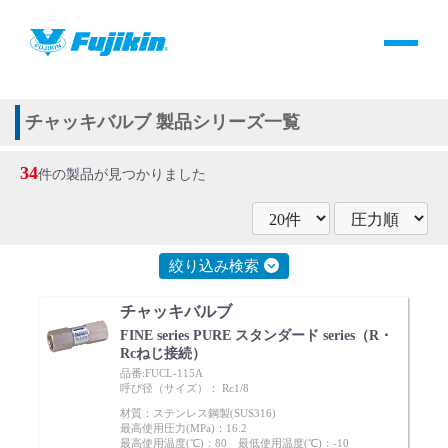
製品情報
HOME
＞
製品情報
＞
全て
＞
バルブ
＞
その他(自力式)
＞
チャッキバルブ
製品情報
チャッキバルブ 製品シリーズ一覧
34
バルブ・継手・システムを探す
件の製品が見つかりました
ダウンロード
絞り込み検索
製品カタログダウンロード
チャッキバルブ
FINE series PURE スタンダード series（R・
サポート
Rcねじ接続）
品番:FUCL-115A
呼び径（サイズ）： Rc1/8
よくあるご質問(FAQ)・用語集
材質：ステンレス鋼製(SUS316)
最高使用圧力(MPa)：16.2
最高使用温度(℃)：80 最低使用温度(℃)：-10