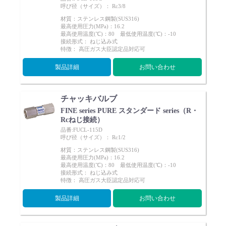
呼び径（サイズ）： Rc3/8
材質：ステンレス鋼製(SUS316)
最高使用圧力(MPa)：16.2
最高使用温度(℃)：80 最低使用温度(℃)：-10
接続形式： ねじ込み式
特徴： 高圧ガス大臣認定品対応可
English
Language：
日本語
／
language
製品詳細
お問い合わせ
お問い合わせ
mail
チャッキバルブ
FINE series PURE スタンダード series（R・
Rcねじ接続）
品番:FUCL-115D
呼び径（サイズ）： Rc1/2
材質：ステンレス鋼製(SUS316)
最高使用圧力(MPa)：16.2
最高使用温度(℃)：80 最低使用温度(℃)：-10
接続形式： ねじ込み式
特徴： 高圧ガス大臣認定品対応可
製品詳細
お問い合わせ