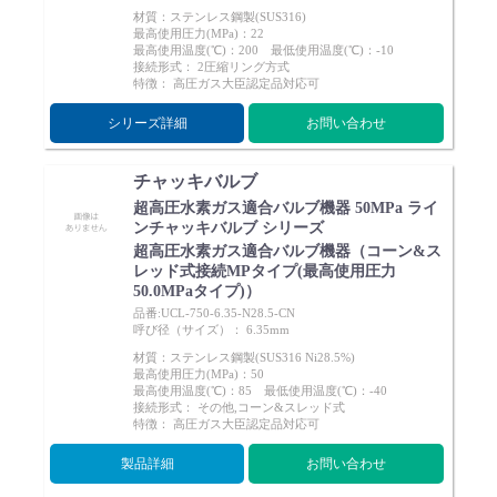
材質：ステンレス鋼製(SUS316)
最高使用圧力(MPa)：22
最高使用温度(℃)：200 最低使用温度(℃)：-10
接続形式： 2圧縮リング方式
特徴： 高圧ガス大臣認定品対応可
シリーズ詳細
お問い合わせ
チャッキバルブ
超高圧水素ガス適合バルブ機器 50MPa ライ
ンチャッキバルブ シリーズ
超高圧水素ガス適合バルブ機器（コーン&ス
レッド式接続MPタイプ(最高使用圧力
50.0MPaタイプ)）
品番:UCL-750-6.35-N28.5-CN
呼び径（サイズ）： 6.35mm
材質：ステンレス鋼製(SUS316 Ni28.5%)
最高使用圧力(MPa)：50
最高使用温度(℃)：85 最低使用温度(℃)：-40
接続形式： その他,コーン&スレッド式
特徴： 高圧ガス大臣認定品対応可
製品詳細
お問い合わせ