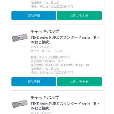
接続形式： ねじ込み式
Cv値・流量計算ツール
特徴： 高圧ガス大臣認定品対応可
製品詳細
お問い合わせ
製品動画一覧
チャッキバルブ
バルブと継手のきほん
FINE series PURE スタンダード series（R・
Rcねじ接続）
品番:FUCL-115B
説明会・講習会
呼び径（サイズ）： Rc1/4
材質：ステンレス鋼製(SUS316)
最高使用圧力(MPa)：16.2
ログイン
最高使用温度(℃)：80 最低使用温度(℃)：-10
接続形式： ねじ込み式
特徴： 高圧ガス大臣認定品対応可
会社情報
製品詳細
お問い合わせ
Corporate Blog
チャッキバルブ
FINE series PURE スタンダード series（R・
採用情報
Rcねじ接続）
品番:FUCL-115C