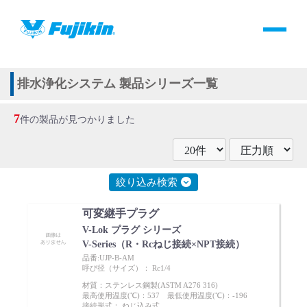
製品情報
HOME
＞
製品情報
＞
全て
＞
その他
＞
排水浄化システム
製品情報
排水浄化システム 製品シリーズ一覧
7
バルブ・継手・システムを探す
件の製品が見つかりました
ダウンロード
絞り込み検索
製品カタログダウンロード
可変継手プラグ
V-Lok プラグ シリーズ
サポート
V-Series（R・Rcねじ接続×NPT接続）
品番:UJP-B-AM
呼び径（サイズ）： Rc1/4
よくあるご質問(FAQ)・用語集
材質：ステンレス鋼製(ASTM A276 316)
最高使用温度(℃)：537 最低使用温度(℃)：-196
接続形式： ねじ込み式