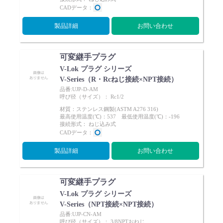
CADデータ：
Cv値・流量計算ツール
製品詳細
お問い合わせ
製品動画一覧
可変継手プラグ
バルブと継手のきほん
V-Lok プラグ シリーズ
V-Series（R・Rcねじ接続×NPT接続）
品番:UJP-D-AM
説明会・講習会
呼び径（サイズ）： Rc1/2
材質：ステンレス鋼製(ASTM A276 316)
最高使用温度(℃)：537 最低使用温度(℃)：-196
ログイン
接続形式： ねじ込み式
CADデータ：
製品詳細
お問い合わせ
会社情報
可変継手プラグ
Corporate Blog
V-Lok プラグ シリーズ
V-Series（NPT接続×NPT接続）
採用情報
品番:UJP-CN-AM
呼び径（サイズ）： 3/8NPTおねじ