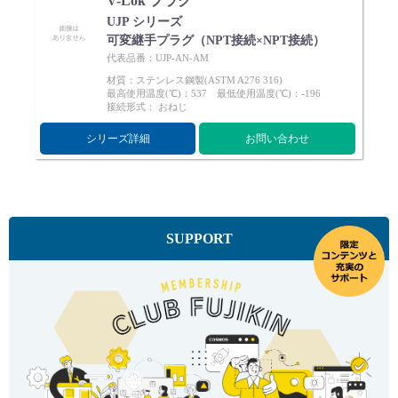
V-Lok プラグ
UJP シリーズ
可変継手プラグ（NPT接続×NPT接続）
代表品番：UJP-AN-AM
材質：ステンレス鋼製(ASTM A276 316)
最高使用温度(℃)：537 最低使用温度(℃)：-196
接続形式： おねじ
シリーズ詳細
お問い合わせ
SUPPORT