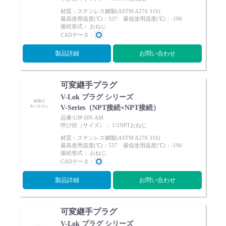
材質：ステンレス鋼製(ASTM A276 316)
最高使用温度(℃)：537 最低使用温度(℃)：-196
接続形式： おねじ
CADデータ：
製品詳細
お問い合わせ
English
Language：
日本語
／
language
お問い合わせ
mail
可変継手プラグ
V-Lok プラグ シリーズ
V-Series（NPT接続×NPT接続）
品番:UJP-DN-AM
呼び径（サイズ）： 1/2NPTおねじ
材質：ステンレス鋼製(ASTM A276 316)
最高使用温度(℃)：537 最低使用温度(℃)：-196
接続形式： おねじ
CADデータ：
製品詳細
お問い合わせ
可変継手プラグ
V-Lok プラグ シリーズ