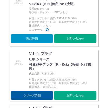
V-Series（NPT接続×NPT接続）
品番:UJP-FN-AM
呼び径（サイズ）： 1NPTおねじ
材質：ステンレス鋼製(ASTM A276 316)
最高使用温度(℃)：537 最低使用温度(℃)：-196
接続形式： おねじ
CADデータ：
製品詳細
お問い合わせ
V-Lok プラグ
UJP シリーズ
可変継手プラグ（R・Rcねじ接続×NPT接
続）
代表品番：UJP-B-AM
材質：ステンレス鋼製(ASTM A276 316)
最高使用温度(℃)：537 最低使用温度(℃)：-196
接続形式： ねじ込み式
シリーズ詳細
お問い合わせ