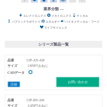
業界分類
エレクトロニクス
メカトロニクス
ケミカル
パブリックラボラトリ
エネルギー
バイオメディカル・フード
ライフサイエンス
English
Language：
日本語
／
language
お問い合わせ
mail
シリーズ製品一覧
品番
UJP-AN-AM
サイズ
1/8NPTおねじ
CADデータ
お問い合わせ
詳細
品番
UJP-BN-AM
サイズ
1/4NPTおねじ