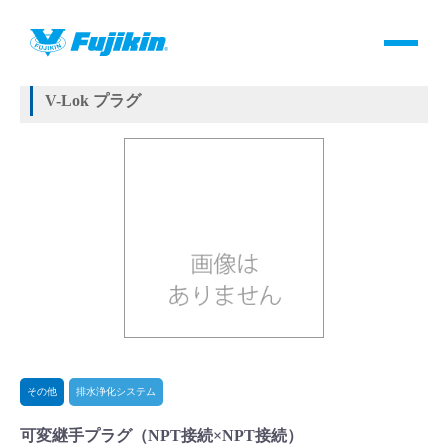
製品情報
HOME
＞
製品情報
＞
その他
＞
排水浄化システム
＞
可変継手プラグ
V-Lok プラグ
製品情報
バルブ・継手・システムを探す
ダウンロード
製品カタログダウンロード
サポート
その他
排水浄化システム
よくあるご質問(FAQ)・用語集
可変継手プラグ（NPT接続×NPT接続）