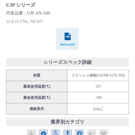
UJP シリーズ
Cv値・流量計算ツール
代表品番：UJP-AN-AM
カタログNo. NEWV
製品動画一覧
PDFカタログ
バルブと継手のきほん
説明会・講習会
シリーズスペック詳細
ログイン
材質
ステンレス鋼製(ASTM A276 316)
最高使用温度(℃)
537
会社情報
最低使用温度(℃)
-196
接続形式
おねじ
Corporate Blog
業界別カテゴリ
採用情報
エレクトロニクス
メカトロニクス
ケミカル
パブリックラボラトリ
エネルギー
バイオメディカル
ライフサイ