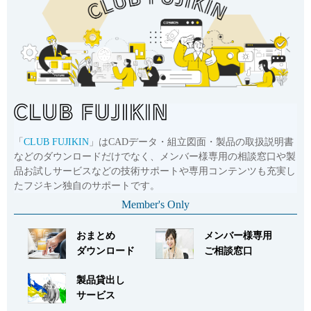
品番
UJP-FN-AM
サイズ
1NPTおねじ
CADデータ
お問い合わせ
詳細
「
CLUB FUJIKIN
」はCADデータ・組立図面・製品の取扱説明書
などのダウンロードだけでなく、メンバー様専用の相談窓口や製
品お試しサービスなどの技術サポートや専用コンテンツも充実し
たフジキン独自のサポートです。
Member's Only
おまとめ
メンバー様専用
ダウンロード
ご相談窓口
製品貸出し
サービス