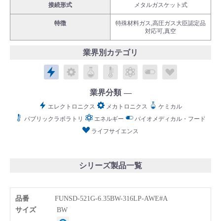
接続形式
メタルガスケット式
特徴
特殊材料ガス,高圧ガス大臣認定品
対応可,真空
業界別カテゴリ
English
Language：
日本語
／
language
エレクトロニクス
メカトロニクス
ケミカル
パブリックラボラトリ
エネルギー
バイオメディカル
ライフサイ
お問い合わせ
mail
業界分類
エレクトロニクス
メカトロニクス
ケミカル
パブリックラボラトリ
エネルギー
バイオメディカル・フード
ライフサイエンス
シリーズ製品一覧
品番
FUNSD-521G-6.35BW-316LP-AWE#A
サイズ
BW