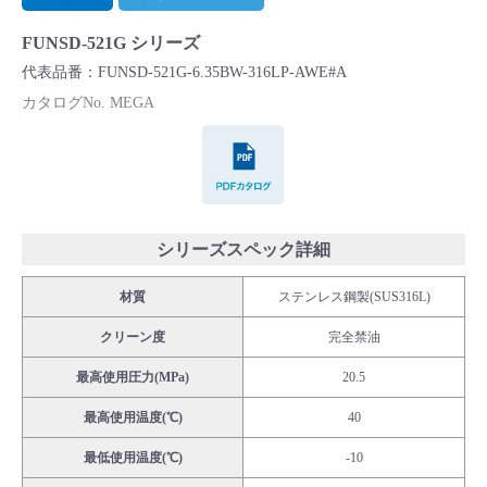
Cv値・流量計算ツール
FUNSD-521G シリーズ
代表品番：FUNSD-521G-6.35BW-316LP-AWE#A
製品動画一覧
カタログNo. MEGA
PDFカタログ
バルブと継手のきほん
説明会・講習会
シリーズスペック詳細
ログイン
材質
ステンレス鋼製(SUS316L)
会社情報
クリーン度
完全禁油
最高使用圧力(MPa)
20.5
Corporate Blog
最高使用温度(℃)
40
最低使用温度(℃)
-10
採用情報