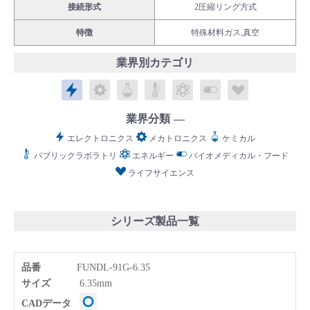
接続形式
2圧縮リング方式
特徴
特殊材料ガス,真空
業界別カテゴリ
English
Language：
日本語
／
エレクトロニクス
メカトロニクス
ケミカル
パブリックラボラトリ
エネルギー
バイオメディカル
ライフサイ
language
お問い合わせ
mail
業界分類
エレクトロニクス
メカトロニクス
ケミカル
パブリックラボラトリ
エネルギー
バイオメディカル・フード
ライフサイエンス
シリーズ製品一覧
品番
FUNDL-91G-6.35
サイズ
6.35mm
CADデータ