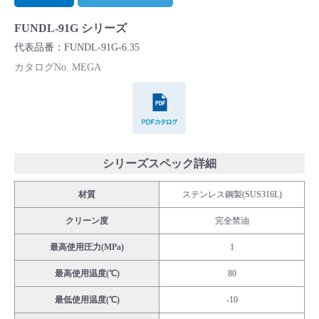
Cv値・流量計算ツール
FUNDL-91G シリーズ
代表品番：FUNDL-91G-6.35
製品動画一覧
カタログNo. MEGA
PDFカタログ
バルブと継手のきほん
説明会・講習会
シリーズスペック詳細
ログイン
材質
ステンレス鋼製(SUS316L)
会社情報
クリーン度
完全禁油
最高使用圧力(MPa)
1
Corporate Blog
最高使用温度(℃)
80
最低使用温度(℃)
-10
採用情報