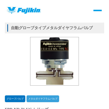
製品情報
HOME
＞
製品情報
＞
バルブ
＞
自動バルブ
＞
グローブバルブ
＞
メタルダイヤフラムバルブ
＞
自動グローブタイプメタルダイヤフラムバルブ
製品情報
自動グローブタイプメタルダイヤフラムバルブ
バルブ・継手・システムを探す
ダウンロード
製品カタログダウンロード
サポート
よくあるご質問(FAQ)・用語集
グローブバルブ
メタルダイヤフラムバルブ