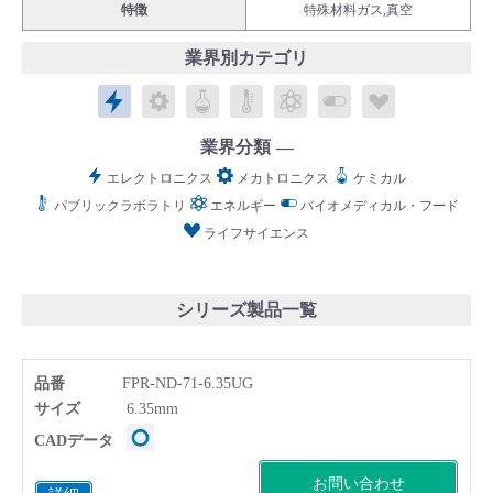
特徴
特殊材料ガス,真空
業界別カテゴリ
エレクトロニクス
メカトロニクス
ケミカル
パブリックラボラトリ
エネルギー
バイオメディカル
ライフサイ
English
Language：
日本語
／
language
業界分類
お問い合わせ
mail
エレクトロニクス
メカトロニクス
ケミカル
パブリックラボラトリ
エネルギー
バイオメディカル・フード
ライフサイエンス
シリーズ製品一覧
品番
FPR-ND-71-6.35UG
サイズ
6.35mm
CADデータ
お問い合わせ