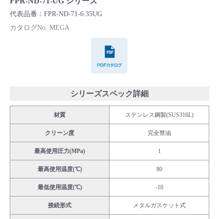
FPR-ND-71-UG シリーズ
Cv値・流量計算ツール
代表品番：FPR-ND-71-6.35UG
カタログNo. MEGA
製品動画一覧
PDFカタログ
バルブと継手のきほん
説明会・講習会
シリーズスペック詳細
材質
ステンレス鋼製(SUS316L)
ログイン
クリーン度
完全禁油
会社情報
最高使用圧力(MPa)
1
最高使用温度(℃)
80
Corporate Blog
最低使用温度(℃)
-10
接続形式
メタルガスケット式
採用情報