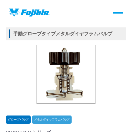
製品情報
HOME
＞
製品情報
＞
バルブ
＞
手動バルブ
＞
グローブバルブ
＞
メタルダイヤフラムバルブ
＞
手動グローブタイプメタルダイヤフラムバルブ
製品情報
手動グローブタイプメタルダイヤフラムバルブ
バルブ・継手・システムを探す
ダウンロード
製品カタログダウンロード
サポート
よくあるご質問(FAQ)・用語集
グローブバルブ
メタルダイヤフラムバルブ