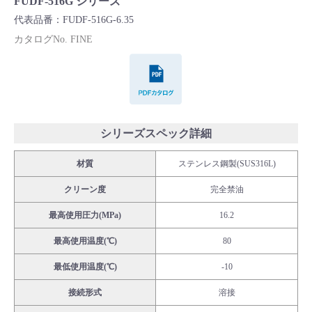
FUDF-516G シリーズ
Cv値・流量計算ツール
代表品番：FUDF-516G-6.35
カタログNo. FINE
製品動画一覧
PDFカタログ
バルブと継手のきほん
説明会・講習会
シリーズスペック詳細
材質
ステンレス鋼製(SUS316L)
ログイン
クリーン度
完全禁油
会社情報
最高使用圧力(MPa)
16.2
最高使用温度(℃)
80
Corporate Blog
最低使用温度(℃)
-10
接続形式
溶接
採用情報