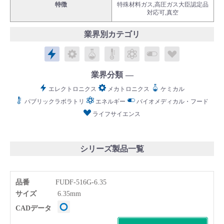
特徴
特殊材料ガス,高圧ガス大臣認定品
対応可,真空
業界別カテゴリ
エレクトロニクス
メカトロニクス
ケミカル
パブリックラボラトリ
エネルギー
バイオメディカル
ライフサイ
English
Language：
日本語
／
language
業界分類
お問い合わせ
mail
エレクトロニクス
メカトロニクス
ケミカル
パブリックラボラトリ
エネルギー
バイオメディカル・フード
ライフサイエンス
シリーズ製品一覧
品番
FUDF-516G-6.35
サイズ
6.35mm
CADデータ