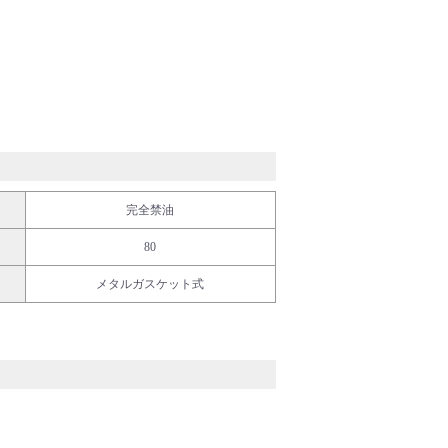
完全禁油
80
メタルガスケット式
ディカル・フード
イフサイエンス