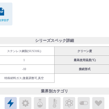
PDFカタログ
シリーズスペック詳細
ステンレス鋼製(SUS316L)
クリーン度
1
最高使用温度(℃)
-10
接続形式
特殊材料ガス,微量調整可,真空
業界別カテゴリ
エレクトロニクス
メカトロニクス
ケミカル
パブリックラボラトリ
エネルギー
バイオメ
ラ