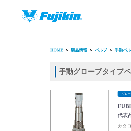
製品情報
HOME
＞
製品情報
＞
バルブ
＞
手動バル
手動グローブタイプ
製品情報
グロー
FUB
代表品
カタログ