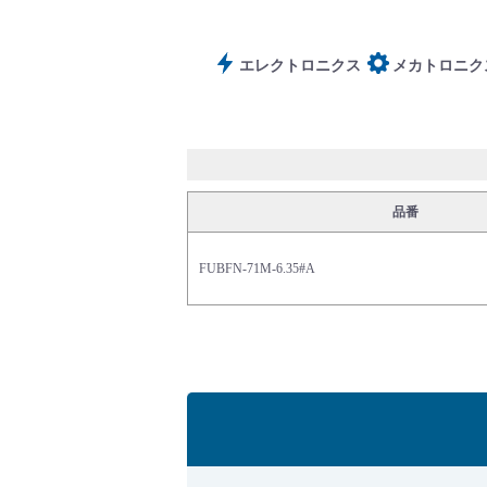
サポート
エレクトロニクス
メカトロニク
品番
よくあるご質問(FAQ)・用語集
FUBFN-71M-6.35#A
Cv値・流量計算ツール