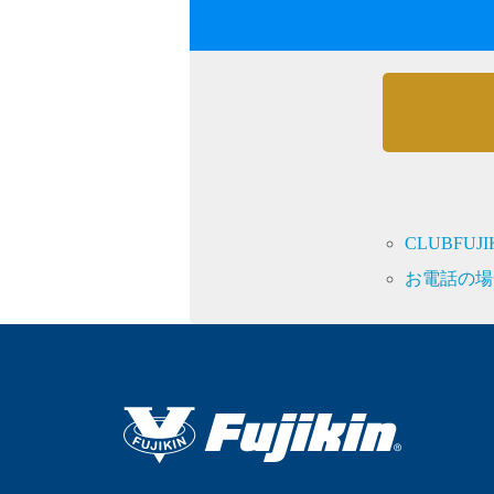
採用情報
CLUBFU
language
お電話の場
English
Language：
日本語
／
mail
お問い合わせ