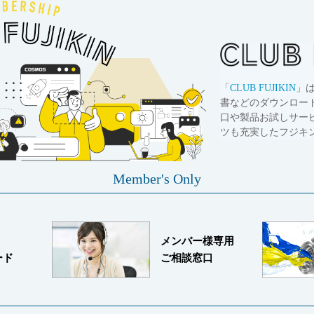
「
CLUB FUJIKIN
」
書などのダウンロー
口や製品お試しサー
ツも充実したフジキ
Member's Only
メンバー様専用
ード
ご相談窓口