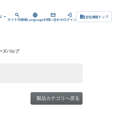
search
language
mail
login
corporate_fare
ド
arrow_drop_down
会社情報トップ
サイト内検索
Language
お問い合わせ
ログイン
ーズバルブ
製品カテゴリへ戻る