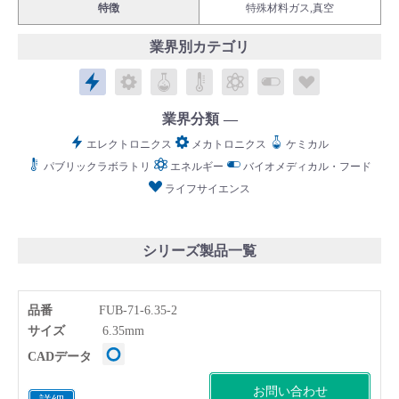
特徴
特殊材料ガス,真空
業界別カテゴリ
エレクトロニクス
メカトロニクス
ケミカル
パブリックラボラトリ
エネルギー
バイオメディカル
ライフサイ
English
Language：
日本語
／
language
業界分類
お問い合わせ
mail
エレクトロニクス
メカトロニクス
ケミカル
パブリックラボラトリ
エネルギー
バイオメディカル・フード
ライフサイエンス
シリーズ製品一覧
品番
FUB-71-6.35-2
サイズ
6.35mm
CADデータ
お問い合わせ