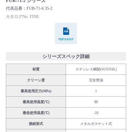
FUB-71-2 シリーズ
Cv値・流量計算ツール
代表品番：FUB-71-6.35-2
カタログNo. FINE
製品動画一覧
PDFカタログ
バルブと継手のきほん
説明会・講習会
シリーズスペック詳細
材質
ステンレス鋼製(SUS316L)
ログイン
クリーン度
完全禁油
会社情報
最高使用圧力(MPa)
1
最高使用温度(℃)
80
Corporate Blog
最低使用温度(℃)
-10
接続形式
メタルガスケット式
採用情報