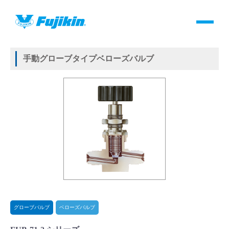
製品情報
HOME
＞
製品情報
＞
バルブ
＞
手動バルブ
＞
グローブバルブ
＞
ベローズバルブ
＞
手動グローブタイプベローズバルブ
製品情報
手動グローブタイプベローズバルブ
バルブ・継手・システムを探す
ダウンロード
製品カタログダウンロード
サポート
よくあるご質問(FAQ)・用語集
グローブバルブ
ベローズバルブ