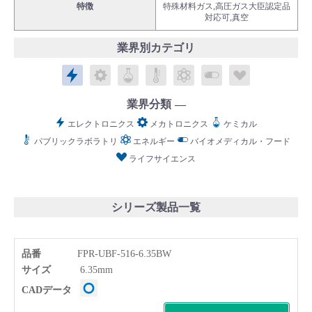
特徴
特殊材料ガス,高圧ガス大臣認定品
対応可,真空
業界別カテゴリ
エレクトロニクス
メカトロニクス
ケミカル
パブリックラボラトリ
エネルギー
バイオメディカル
ライフサイ
English
Language：
日本語
／
language
業界分類
お問い合わせ
mail
エレクトロニクス
メカトロニクス
ケミカル
パブリックラボラトリ
エネルギー
バイオメディカル・フード
ライフサイエンス
シリーズ製品一覧
品番
FPR-UBF-516-6.35BW
サイズ
6.35mm
CADデータ