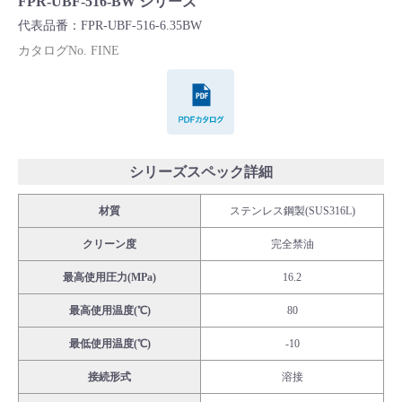
FPR-UBF-516-BW シリーズ
Cv値・流量計算ツール
代表品番：FPR-UBF-516-6.35BW
カタログNo. FINE
製品動画一覧
PDFカタログ
バルブと継手のきほん
説明会・講習会
シリーズスペック詳細
材質
ステンレス鋼製(SUS316L)
ログイン
クリーン度
完全禁油
会社情報
最高使用圧力(MPa)
16.2
最高使用温度(℃)
80
Corporate Blog
最低使用温度(℃)
-10
接続形式
溶接
採用情報