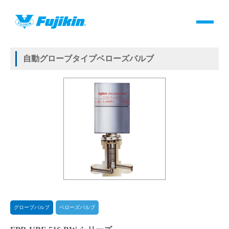
製品情報
HOME
＞
製品情報
＞
バルブ
＞
自動バルブ
＞
グローブバルブ
＞
ベローズバルブ
＞
自動グローブタイプベローズバルブ
製品情報
自動グローブタイプベローズバルブ
バルブ・継手・システムを探す
ダウンロード
製品カタログダウンロード
サポート
よくあるご質問(FAQ)・用語集
グローブバルブ
ベローズバルブ