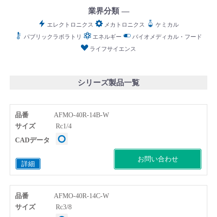
業界分類
エレクトロニクス
メカトロニクス
ケミカル
パブリックラボラトリ
エネルギー
バイオメディカル・フード
ライフサイエンス
English
Language：
日本語
／
language
お問い合わせ
mail
シリーズ製品一覧
品番
AFMO-40R-14B-W
サイズ
Rc1/4
CADデータ
お問い合わせ
詳細
品番
AFMO-40R-14C-W
サイズ
Rc3/8