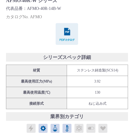
AFMO-40R-W シリーズ
Cv値・流量計算ツール
代表品番：AFMO-40R-14B-W
カタログNo. AFMO
製品動画一覧
PDFカタログ
バルブと継手のきほん
説明会・講習会
シリーズスペック詳細
材質
ステンレス鋳造製(SCS14)
ログイン
最高使用圧力(MPa)
3.92
会社情報
最高使用温度(℃)
130
接続形式
ねじ込み式
Corporate Blog
業界別カテゴリ
エレクトロニクス
メカトロニクス
ケミカル
パブリックラボラトリ
エネルギー
バイオメディカル
ライフサイ
採用情報