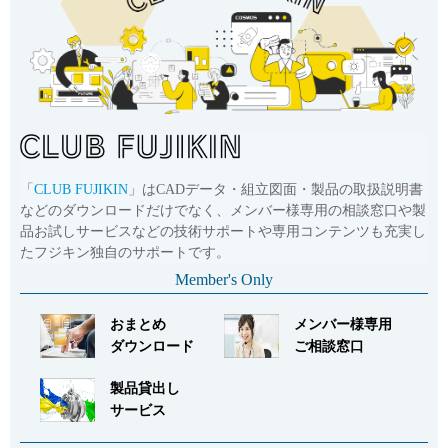
品番
AFMO-40R-14F-W
サイズ
Rc1
CADデータ
お問い合わせ
詳細
品番
AFMO-40R-14G-W
「
CLUB FUJIKIN
」はCADデータ・組立図面・製品の取扱説明書
サイズ
Rc1 1/4
などのダウンロードだけでなく、メンバー様専用の相談窓口や製
CADデータ
品お試しサービスなどの技術サポートや専用コンテンツも充実し
たフジキン独自のサポートです。
お問い合わせ
詳細
Member's Only
おまとめ
メンバー様専用
品番
AFMO-40R-14H-W
ダウンロード
ご相談窓口
サイズ
Rc1 1/2
製品貸出し
CADデータ
サービス
お問い合わせ
詳細