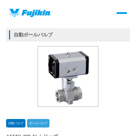
製品情報
HOME
＞
製品情報
＞
バルブ
＞
自動バルブ
＞
ボールバルブ
＞
自動ボールバルブ
製品情報
自動ボールバルブ
バルブ・継手・システムを探す
ダウンロード
製品カタログダウンロード
サポート
よくあるご質問(FAQ)・用語集
自動バルブ
ボールバルブ