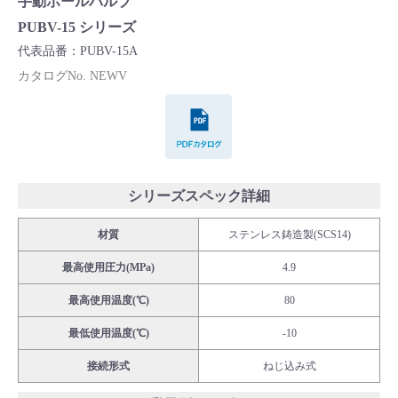
手動ボールバルブ
Cv値・流量計算ツール
PUBV-15 シリーズ
代表品番：PUBV-15A
製品動画一覧
カタログNo. NEWV
PDFカタログ
バルブと継手のきほん
説明会・講習会
シリーズスペック詳細
ログイン
材質
ステンレス鋳造製(SCS14)
最高使用圧力(MPa)
4.9
会社情報
最高使用温度(℃)
80
Corporate Blog
最低使用温度(℃)
-10
接続形式
ねじ込み式
採用情報