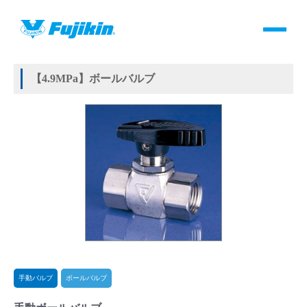
製品情報
HOME
＞
製品情報
＞
バルブ
＞
手動バルブ
＞
ボールバルブ
＞
手動ボールバルブ
製品情報
【4.9MPa】ボールバルブ
バルブ・継手・システムを探す
ダウンロード
製品カタログダウンロード
サポート
よくあるご質問(FAQ)・用語集
手動バルブ
ボールバルブ