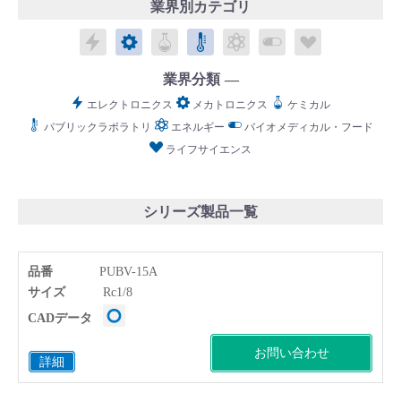
業界別カテゴリ
エレクトロニクス
メカトロニクス
ケミカル
パブリックラボラトリ
エネルギー
バイオメディカル
ライフサイ
業界分類
エレクトロニクス
メカトロニクス
ケミカル
English
Language：
日本語
／
language
パブリックラボラトリ
エネルギー
バイオメディカル・フード
お問い合わせ
mail
ライフサイエンス
シリーズ製品一覧
品番
PUBV-15A
サイズ
Rc1/8
CADデータ
お問い合わせ
詳細