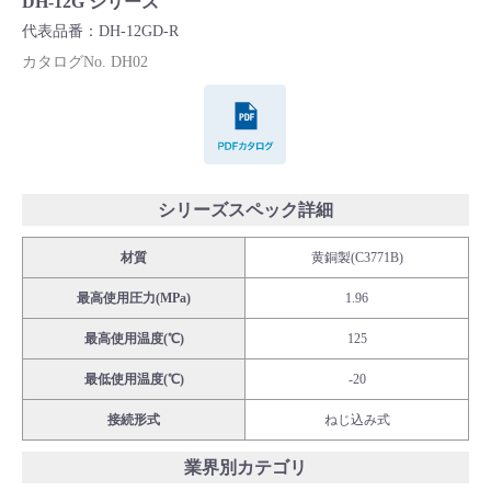
DH-12G シリーズ
Cv値・流量計算ツール
代表品番：DH-12GD-R
カタログNo. DH02
製品動画一覧
PDFカタログ
バルブと継手のきほん
説明会・講習会
シリーズスペック詳細
材質
黄銅製(C3771B)
ログイン
最高使用圧力(MPa)
1.96
会社情報
最高使用温度(℃)
125
最低使用温度(℃)
-20
Corporate Blog
接続形式
ねじ込み式
採用情報
業界別カテゴリ