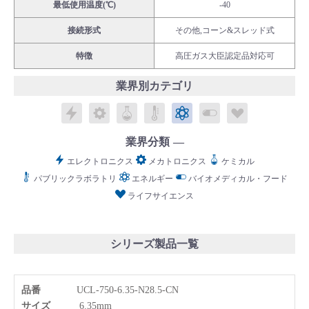
最低使用温度(℃)
-40
接続形式
その他,コーン&スレッド式
特徴
高圧ガス大臣認定品対応可
業界別カテゴリ
English
Language：
日本語
／
language
お問い合わせ
エレクトロニクス
メカトロニクス
ケミカル
パブリックラボラトリ
エネルギー
バイオメディカル
ライフサイ
mail
業界分類
エレクトロニクス
メカトロニクス
ケミカル
パブリックラボラトリ
エネルギー
バイオメディカル・フード
ライフサイエンス
シリーズ製品一覧
品番
UCL-750-6.35-N28.5-CN
サイズ
6.35mm