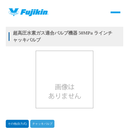
製品情報
HOME
＞
製品情報
＞
バルブ
＞
その他(自力式)
＞
チャッキバルブ
＞
チャッキバルブ
製品情報
超高圧水素ガス適合バルブ機器 50MPa ラインチ
ャッキバルブ
バルブ・継手・システムを探す
ダウンロード
製品カタログダウンロード
サポート
よくあるご質問(FAQ)・用語集
その他(自力式)
チャッキバルブ