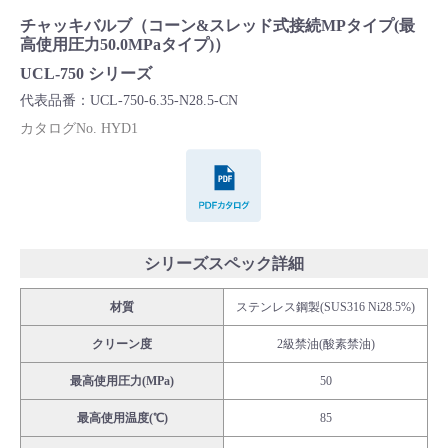
Cv値・流量計算ツール
チャッキバルブ（コーン&スレッド式接続MPタイプ(最
高使用圧力50.0MPaタイプ)）
UCL-750 シリーズ
製品動画一覧
代表品番：UCL-750-6.35-N28.5-CN
カタログNo. HYD1
バルブと継手のきほん
PDFカタログ
説明会・講習会
ログイン
シリーズスペック詳細
会社情報
材質
ステンレス鋼製(SUS316 Ni28.5%)
クリーン度
2級禁油(酸素禁油)
Corporate Blog
最高使用圧力(MPa)
50
最高使用温度(℃)
85
採用情報