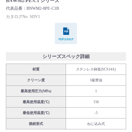
BNWM2-PE-C1 シリーズ
Cv値・流量計算ツール
代表品番：BNWM2-8PE-C1B
カタログNo. SDV1
製品動画一覧
PDFカタログ
バルブと継手のきほん
説明会・講習会
シリーズスペック詳細
材質
ステンレス鋳造(SCS14A)
ログイン
クリーン度
1級禁油
会社情報
最高使用圧力(MPa)
1
最高使用温度(℃)
150
Corporate Blog
最低使用温度(℃)
-5
接続形式
ねじ込み式
採用情報