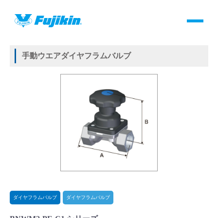
製品情報
HOME
＞
製品情報
＞
バルブ
＞
手動バルブ
＞
ダイヤフラムバルブ
＞
ダイヤフラムバルブ
＞
手動ウエアダイヤフラムバルブ
製品情報
手動ウエアダイヤフラムバルブ
バルブ・継手・システムを探す
ダウンロード
製品カタログダウンロード
サポート
よくあるご質問(FAQ)・用語集
ダイヤフラムバルブ
ダイヤフラムバルブ