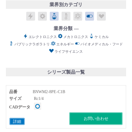
業界別カテゴリ
エレクトロニクス
メカトロニクス
ケミカル
パブリックラボラトリ
エネルギー
バイオメディカル
ライフサイ
業界分類
English
Language：
日本語
／
language
エレクトロニクス
メカトロニクス
ケミカル
パブリックラボラトリ
エネルギー
バイオメディカル・フード
お問い合わせ
mail
ライフサイエンス
シリーズ製品一覧
品番
BNWM2-8PE-C1B
サイズ
Rc1/4
CADデータ
お問い合わせ
詳細