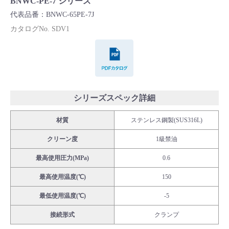
BNWC-PE-7 シリーズ
Cv値・流量計算ツール
代表品番：BNWC-65PE-7J
カタログNo. SDV1
製品動画一覧
PDFカタログ
バルブと継手のきほん
説明会・講習会
シリーズスペック詳細
材質
ステンレス鋼製(SUS316L)
ログイン
クリーン度
1級禁油
会社情報
最高使用圧力(MPa)
0.6
最高使用温度(℃)
150
Corporate Blog
最低使用温度(℃)
-5
接続形式
クランプ
採用情報