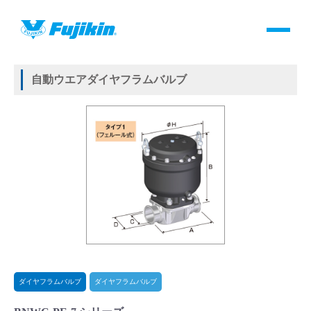
製品情報
HOME
＞
製品情報
＞
バルブ
＞
自動バルブ
＞
ダイヤフラムバルブ
＞
ダイヤフラムバルブ
＞
自動ウエアダイヤフラムバルブ
製品情報
自動ウエアダイヤフラムバルブ
バルブ・継手・システムを探す
ダウンロード
製品カタログダウンロード
サポート
よくあるご質問(FAQ)・用語集
ダイヤフラムバルブ
ダイヤフラムバルブ