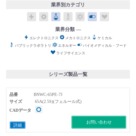
業界別カテゴリ
エレクトロニクス
メカトロニクス
ケミカル
パブリックラボラトリ
エネルギー
バイオメディカル
ライフサイ
業界分類
English
Language：
日本語
／
language
エレクトロニクス
メカトロニクス
ケミカル
パブリックラボラトリ
エネルギー
バイオメディカル・フード
お問い合わせ
mail
ライフサイエンス
シリーズ製品一覧
品番
BNWC-65PE-7J
サイズ
65A(2.5S)(フェルール式)
CADデータ
お問い合わせ
詳細