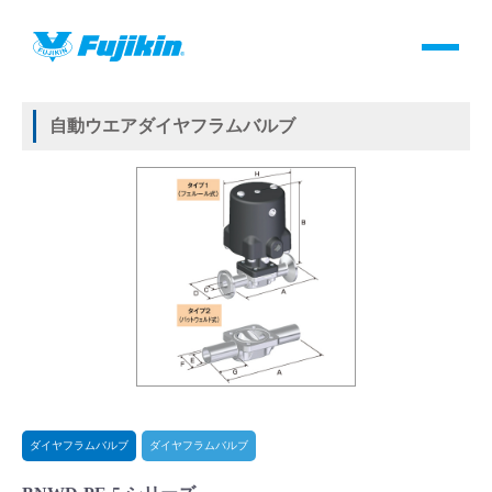
製品情報
HOME
＞
製品情報
＞
バルブ
＞
自動バルブ
＞
ダイヤフラムバルブ
＞
ダイヤフラムバルブ
＞
自動ウエアダイヤフラムバルブ
製品情報
自動ウエアダイヤフラムバルブ
バルブ・継手・システムを探す
ダウンロード
製品カタログダウンロード
サポート
よくあるご質問(FAQ)・用語集
ダイヤフラムバルブ
ダイヤフラムバルブ