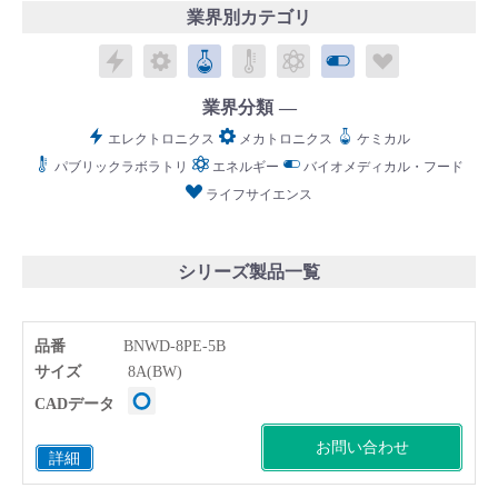
業界別カテゴリ
エレクトロニクス
メカトロニクス
ケミカル
パブリックラボラトリ
エネルギー
バイオメディカル
ライフサイ
業界分類
English
Language：
日本語
／
language
エレクトロニクス
メカトロニクス
ケミカル
パブリックラボラトリ
エネルギー
バイオメディカル・フード
お問い合わせ
mail
ライフサイエンス
シリーズ製品一覧
品番
BNWD-8PE-5B
サイズ
8A(BW)
CADデータ
お問い合わせ
詳細