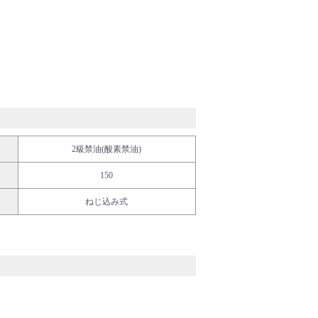
2級禁油(酸素禁油)
150
ねじ込み式
ディカル・フード
イフサイエンス