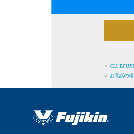
採用情報
CLUBFU
language
お電話の場
English
Language：
日本語
／
mail
お問い合わせ