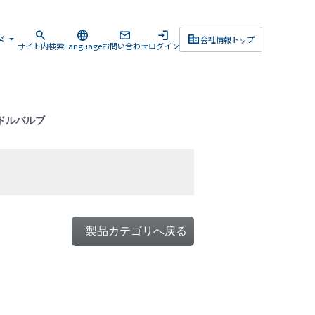
search
language
mail
login
corporate_fare
ド
arrow_drop_down
会社情報トップ
サイト内検索
Language
お問い合わせ
ログイン
ドルバルブ
製品カテゴリへ戻る