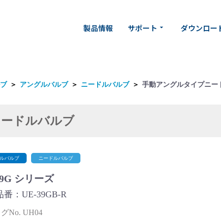
製品情報
サポート
ダウンロー
arrow_drop_down
ブ
＞
アングルバルブ
＞
ニードルバルブ
＞
手動アングルタイプニー
ニードルバルブ
ルバルブ
ニードルバルブ
39G シリーズ
番：UE-39GB-R
No. UH04