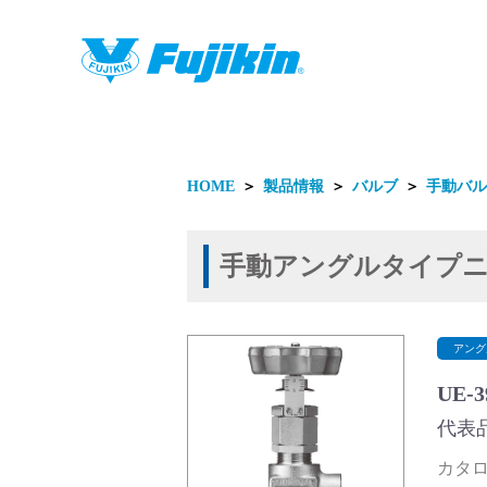
製品情報
HOME
＞
製品情報
＞
バルブ
＞
手動バル
手動アングルタイプ
製品情報
アング
UE-
代表品
カタログ