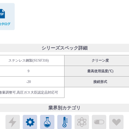
PDFカタログ
シリーズスペック詳細
ステンレス鋼製(SUSF316)
クリーン度
9
最高使用温度(℃)
-20
接続形式
微量調整可,高圧ガス大臣認定品対応可
業界別カテゴリ
エレクトロニクス
メカトロニクス
ケミカル
パブリックラボラトリ
エネルギー
バイオメ
ラ