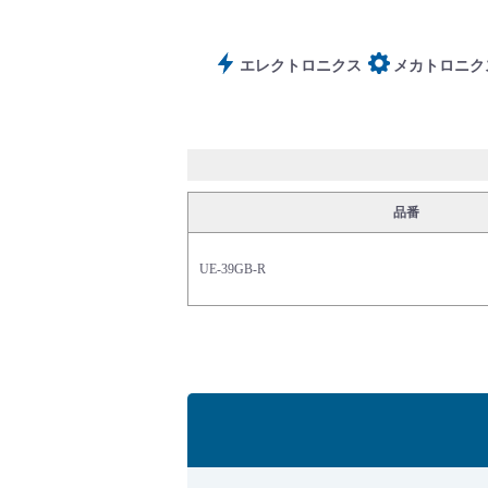
サポート
エレクトロニクス
メカトロニク
品番
よくあるご質問(FAQ)・用語集
UE-39GB-R
Cv値・流量計算ツール