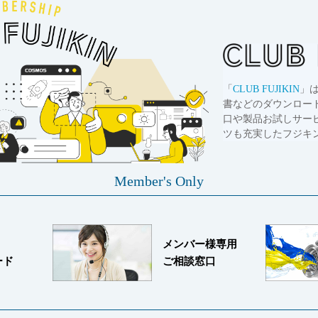
「
CLUB FUJIKIN
」
書などのダウンロー
口や製品お試しサー
ツも充実したフジキ
Member's Only
メンバー様専用
ード
ご相談窓口