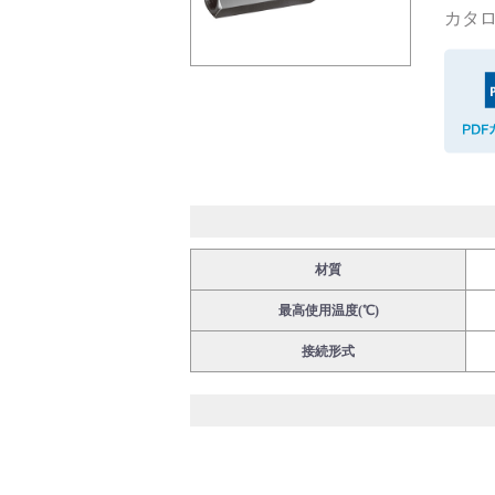
カタロ
バルブ・継手・システムを探す
ダウンロード
材質
最高使用温度(℃)
接続形式
製品カタログダウンロード