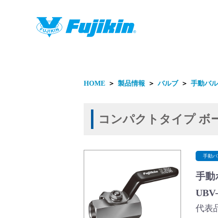
製品情報
HOME
＞
製品情報
＞
バルブ
＞
手動バル
コンパクトタイプ ボ
製品情報
手動バ
手動
UBV
代表品