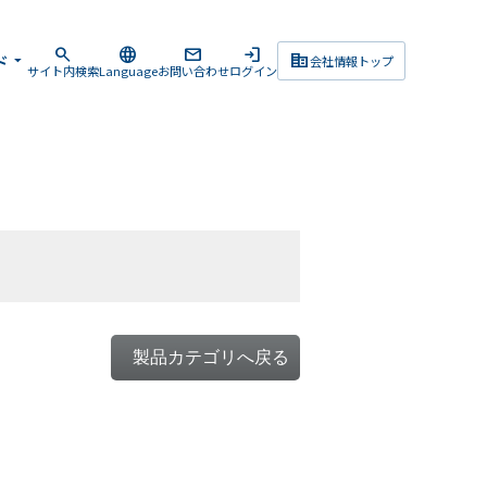
search
language
mail
login
corporate_fare
ド
arrow_drop_down
会社情報トップ
サイト内検索
Language
お問い合わせ
ログイン
製品カテゴリへ戻る