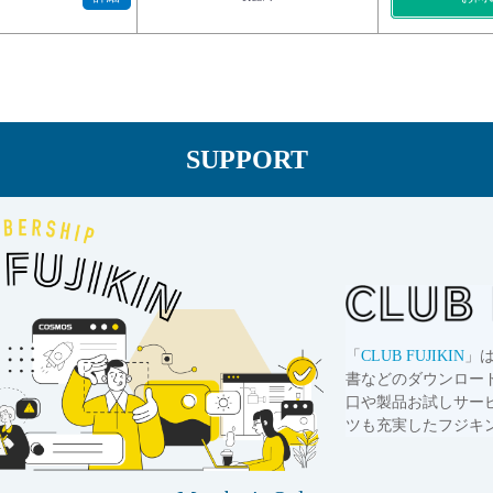
SUPPORT
「
CLUB FUJIKIN
」
書などのダウンロー
口や製品お試しサー
ツも充実したフジキ