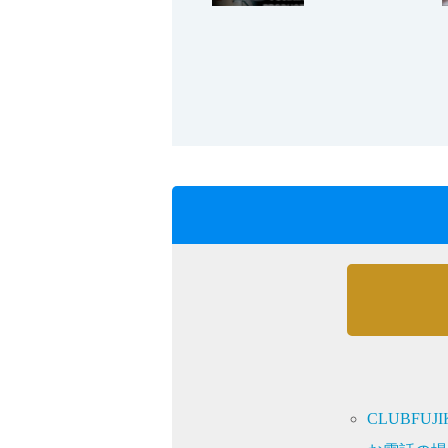
採用情報
language
English
Language：
日本語
／
mail
お問い合わせ
CLUBFU