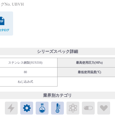
グNo. UBVH
PDFカタログ
シリーズスペック詳細
ステンレス鋼製(SUS316)
最高使用圧力(MPa)
80
最低使用温度(℃)
ねじ込み式
業界別カテゴリ
エレクトロニクス
メカトロニクス
ケミカル
パブリックラボラトリ
エネルギー
バイオメ
ラ