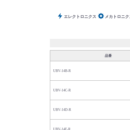
サポート
エレクトロニクス
メカトロニク
品番
よくあるご質問(FAQ)・用語集
UBV-14B-R
UBV-14C-R
Cv値・流量計算ツール
UBV-14D-R
UBV-14E-R