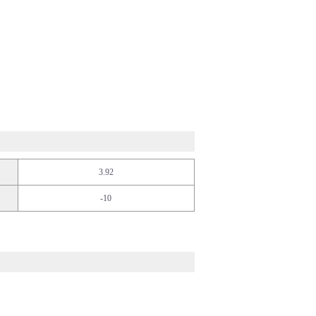
3.92
-10
ディカル・フード
イフサイエンス