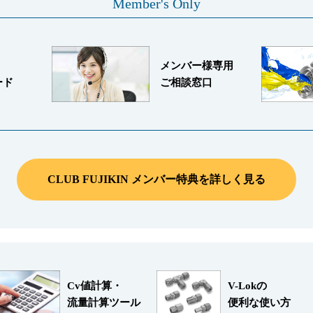
Member's Only
メンバー様専用
ード
ご相談窓口
CLUB FUJIKIN メンバー特典を詳しく見る
Cv値計算・
V-Lokの
流量計算ツール
便利な使い方