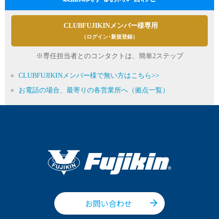
CLUBFUJIKINメンバー様専用
品番
F900-AT-12.7DF
（ログイン･新規登録）
サイズ
12.7mm × G1/2
CADデータ
※専任担当者とのコンタクトは、簡単2ステップ
お問い合わせ
CLUBFUJIKINメンバー様で無い方はこちら>>
詳細
お電話の場合、最寄りの各営業所へ（拠点一覧）
お問い合わせ