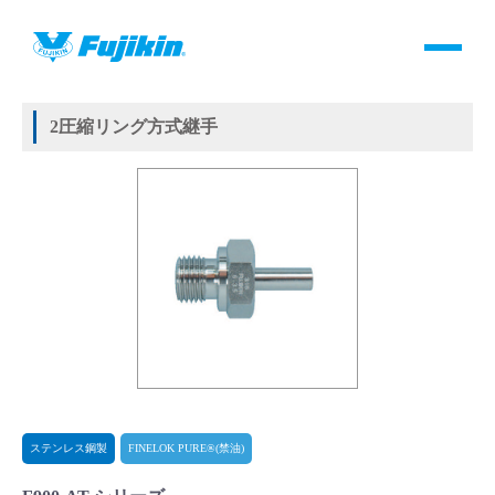
製品情報
HOME
＞
製品情報
＞
継手
＞
2圧縮リング方式継手
＞
ステンレス鋼製
＞
FINELOK PURE®(禁油)
＞
2圧縮リング方式継手
製品情報
2圧縮リング方式継手
バルブ・継手・システムを探す
ダウンロード
製品カタログダウンロード
サポート
よくあるご質問(FAQ)・用語集
ステンレス鋼製
FINELOK PURE®(禁油)