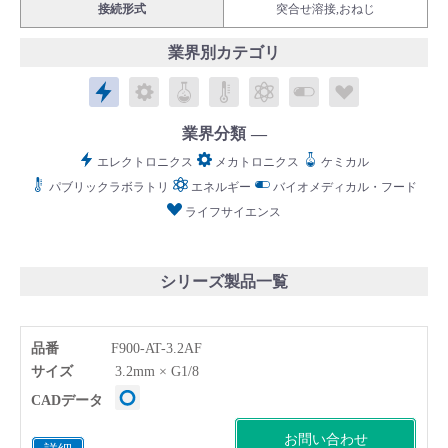
接続形式
突合せ溶接,おねじ
業界別カテゴリ
エレクトロニクス
メカトロニクス
ケミカル
パブリックラボラトリ
エネルギー
バイオメディカル
ライフサイ
English
Language：
日本語
／
language
業界分類
お問い合わせ
mail
エレクトロニクス
メカトロニクス
ケミカル
パブリックラボラトリ
エネルギー
バイオメディカル・フード
ライフサイエンス
シリーズ製品一覧
品番
F900-AT-3.2AF
サイズ
3.2mm × G1/8
CADデータ
お問い合わせ