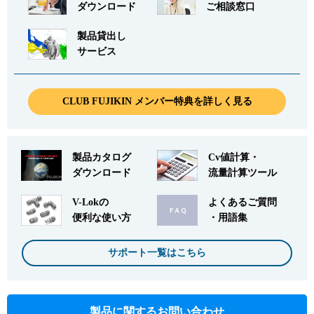
品番
F900-AT-9.52DF
ダウンロード
ご相談窓口
サイズ
9.52mm × G1/2
製品貸出し
CADデータ
サービス
お問い合わせ
詳細
CLUB FUJIKIN メンバー特典を詳しく見る
品番
F900-AT-12.7BF
サイズ
12.7mm × G1/4
製品カタログ
Cv値計算・
CADデータ
ダウンロード
流量計算ツール
お問い合わせ
詳細
V-Lokの
よくあるご質問
便利な使い方
・用語集
品番
F900-AT-12.7CF
サポート一覧はこちら
サイズ
12.7mm × G3/8
CADデータ
お問い合わせ
詳細
製品に関するお問い合わせ