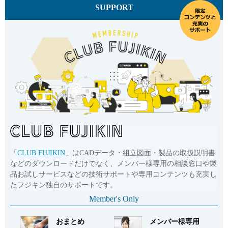
CADデータ
SUPPORT
お問い合わせ
詳細
品番
F900-AT-9.52BF
サイズ
9.52mm × G1/4
CADデータ
お問い合わせ
詳細
品番
F900-AT-9.52CF
「
CLUB FUJIKIN
」はCADデータ・組立図面・製品の取扱説明書
サイズ
9.52mm × G3/8
などのダウンロードだけでなく、メンバー様専用の相談窓口や製
CADデータ
品お試しサービスなどの技術サポートや専用コンテンツも充実し
たフジキン独自のサポートです。
お問い合わせ
詳細
Member's Only
おまとめ
メンバー様専用