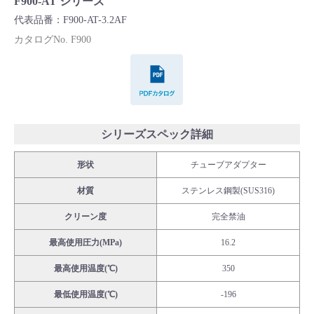
F900-AT シリーズ
Cv値・流量計算ツール
代表品番：F900-AT-3.2AF
カタログNo. F900
製品動画一覧
PDFカタログ
バルブと継手のきほん
説明会・講習会
シリーズスペック詳細
形状
チューブアダプター
ログイン
材質
ステンレス鋼製(SUS316)
会社情報
クリーン度
完全禁油
最高使用圧力(MPa)
16.2
Corporate Blog
最高使用温度(℃)
350
最低使用温度(℃)
-196
採用情報