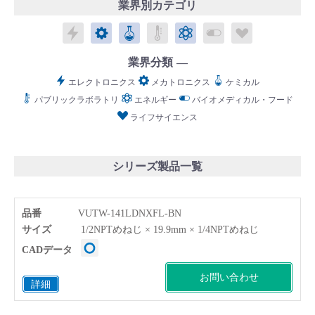
業界別カテゴリ
エレクトロニクス
メカトロニクス
ケミカル
パブリックラボラトリ
エネルギー
バイオメディカル
ライフサイ
業界分類
エレクトロニクス
メカトロニクス
ケミカル
English
Language：
日本語
／
language
パブリックラボラトリ
エネルギー
バイオメディカル・フード
お問い合わせ
mail
ライフサイエンス
シリーズ製品一覧
品番
VUTW-141LDNXFL-BN
サイズ
1/2NPTめねじ × 19.9mm × 1/4NPTめねじ
CADデータ
お問い合わせ
詳細