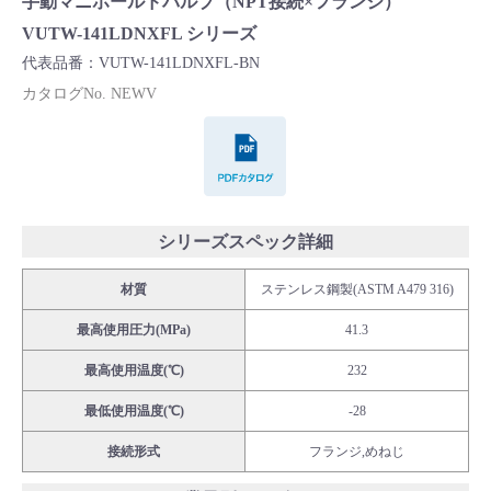
手動マニホールドバルブ（NPT接続×フランジ）
Cv値・流量計算ツール
VUTW-141LDNXFL シリーズ
代表品番：VUTW-141LDNXFL-BN
製品動画一覧
カタログNo. NEWV
PDFカタログ
バルブと継手のきほん
説明会・講習会
シリーズスペック詳細
ログイン
材質
ステンレス鋼製(ASTM A479 316)
最高使用圧力(MPa)
41.3
会社情報
最高使用温度(℃)
232
Corporate Blog
最低使用温度(℃)
-28
接続形式
フランジ,めねじ
採用情報