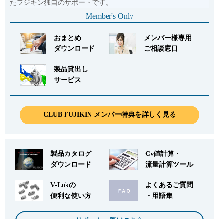
たフジキン独自のサポートです。
Member's Only
おまとめ
メンバー様専用
ダウンロード
ご相談窓口
製品貸出し
サービス
CLUB FUJIKIN メンバー特典を詳しく見る
製品カタログ
Cv値計算・
ダウンロード
流量計算ツール
V-Lokの
よくあるご質問
便利な使い方
・用語集