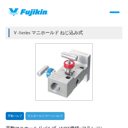
製品情報
HOME
＞
製品情報
＞
バルブ
＞
手動バルブ
＞
マニホールド/ゲージバルブ
＞
手動マニホールドバルブ
製品情報
Ｖ-Series マニホールド ねじ込み式
バルブ・継手・システムを探す
ダウンロード
製品カタログダウンロード
サポート
よくあるご質問(FAQ)・用語集
手動バルブ
マニホールド/ゲージバルブ