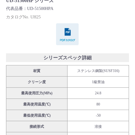
UD-51500HP シリーズ
Cv値・流量計算ツール
代表品番：UD-51500HPA
カタログNo. UH25
製品動画一覧
PDFカタログ
バルブと継手のきほん
説明会・講習会
シリーズスペック詳細
材質
ステンレス鋼製(SUSF316)
ログイン
クリーン度
1級禁油
会社情報
最高使用圧力(MPa)
24.8
最高使用温度(℃)
80
Corporate Blog
最低使用温度(℃)
-50
接続形式
溶接
採用情報