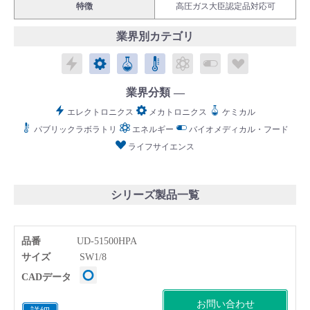
特徴
高圧ガス大臣認定品対応可
業界別カテゴリ
エレクトロニクス
メカトロニクス
ケミカル
パブリックラボラトリ
エネルギー
バイオメディカル
ライフサイ
English
Language：
日本語
／
language
業界分類
お問い合わせ
mail
エレクトロニクス
メカトロニクス
ケミカル
パブリックラボラトリ
エネルギー
バイオメディカル・フード
ライフサイエンス
シリーズ製品一覧
品番
UD-51500HPA
サイズ
SW1/8
CADデータ
お問い合わせ