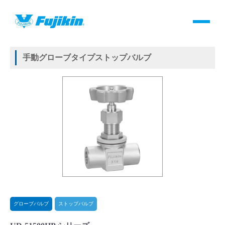
製品情報
HOME
＞
製品情報
＞
バルブ
＞
手動バルブ
＞
グローブバルブ
＞
ストップバルブ
＞
手動グローブタイプストップバルブ
製品情報
手動グローブタイプストップバルブ
バルブ・継手・システムを探す
ダウンロード
製品カタログダウンロード
サポート
よくあるご質問(FAQ)・用語集
グローブバルブ
ストップバルブ