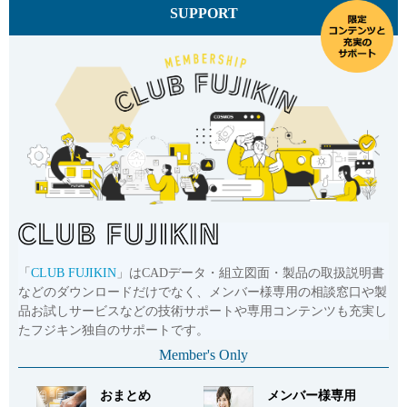
CADデータ
SUPPORT
お問い合わせ
詳細
品番
UD-51500HPE
サイズ
SW3/4
CADデータ
お問い合わせ
詳細
品番
UD-51500HPF
「
CLUB FUJIKIN
」はCADデータ・組立図面・製品の取扱説明書
サイズ
SW1
などのダウンロードだけでなく、メンバー様専用の相談窓口や製
CADデータ
品お試しサービスなどの技術サポートや専用コンテンツも充実し
たフジキン独自のサポートです。
お問い合わせ
詳細
Member's Only
おまとめ
メンバー様専用