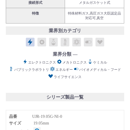
接続形式
メタルガスケット式
特徴
特殊材料ガス,高圧ガス大臣認定品
対応可,真空
業界別カテゴリ
English
Language：
日本語
／
language
エレクトロニクス
メカトロニクス
ケミカル
パブリックラボラトリ
エネルギー
バイオメディカル
ライフサイ
お問い合わせ
mail
業界分類
エレクトロニクス
メカトロニクス
ケミカル
パブリックラボラトリ
エネルギー
バイオメディカル・フード
ライフサイエンス
シリーズ製品一覧
品番
UJR-19.05G-NI-0
サイズ
19.05mm