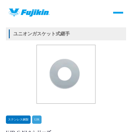
製品情報
HOME
＞
製品情報
＞
継手
＞
メタルガスケット式継手
＞
ステンレス鋼製
＞
UJR
＞
ユニオンガスケット式継手
製品情報
ユニオンガスケット式継手
バルブ・継手・システムを探す
ダウンロード
製品カタログダウンロード
サポート
よくあるご質問(FAQ)・用語集
ステンレス鋼製
UJR