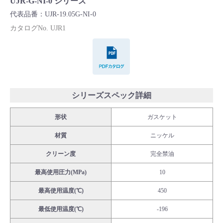
UJR-G-NI-0 シリーズ
Cv値・流量計算ツール
代表品番：UJR-19.05G-NI-0
カタログNo. UJR1
製品動画一覧
PDFカタログ
バルブと継手のきほん
説明会・講習会
シリーズスペック詳細
形状
ガスケット
ログイン
材質
ニッケル
会社情報
クリーン度
完全禁油
最高使用圧力(MPa)
10
Corporate Blog
最高使用温度(℃)
450
最低使用温度(℃)
-196
採用情報