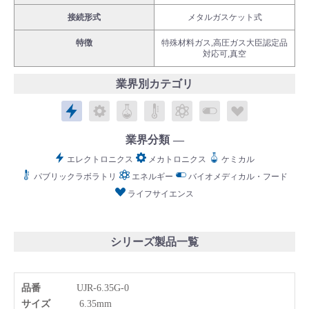
接続形式
メタルガスケット式
特徴
特殊材料ガス,高圧ガス大臣認定品
対応可,真空
業界別カテゴリ
English
Language：
日本語
／
language
エレクトロニクス
メカトロニクス
ケミカル
パブリックラボラトリ
エネルギー
バイオメディカル
ライフサイ
お問い合わせ
mail
業界分類
エレクトロニクス
メカトロニクス
ケミカル
パブリックラボラトリ
エネルギー
バイオメディカル・フード
ライフサイエンス
シリーズ製品一覧
品番
UJR-6.35G-0
サイズ
6.35mm