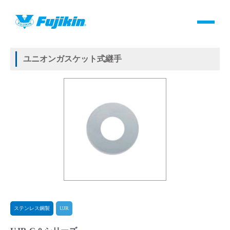
製品情報
HOME
＞
製品情報
＞
継手
＞
メタルガスケット式継手
＞
ステンレス鋼製
＞
UJR
＞
ユニオンガスケット式継手
製品情報
ユニオンガスケット式継手
バルブ・継手・システムを探す
ダウンロード
製品カタログダウンロード
サポート
よくあるご質問(FAQ)・用語集
ステンレス鋼製
UJR