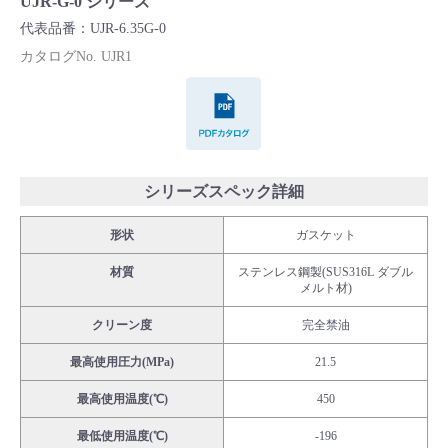
UJR-G-0 シリーズ
Cv値・流量計算ツール
代表品番：UJR-6.35G-0
カタログNo. UJR1
製品動画一覧
PDFカタログ
バルブと継手のきほん
説明会・講習会
シリーズスペック詳細
形状
ガスケット
ログイン
材質
ステンレス鋼製(SUS316L ダブル
メルト材)
会社情報
クリーン度
完全禁油
最高使用圧力(MPa)
21.5
Corporate Blog
最高使用温度(℃)
450
採用情報
最低使用温度(℃)
-196