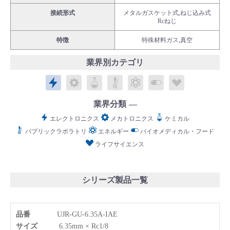
接続形式
メタルガスケット式,ねじ込み式
Rcねじ
特徴
特殊材料ガス,真空
業界別カテゴリ
English
Language：
日本語
／
language
エレクトロニクス
メカトロニクス
ケミカル
パブリックラボラトリ
エネルギー
バイオメディカル
ライフサイ
お問い合わせ
mail
業界分類
エレクトロニクス
メカトロニクス
ケミカル
パブリックラボラトリ
エネルギー
バイオメディカル・フード
ライフサイエンス
シリーズ製品一覧
品番
UJR-GU-6.35A-IAE
サイズ
6.35mm × Rc1/8