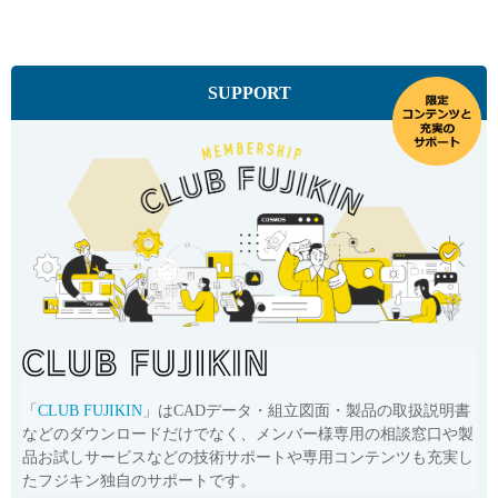
品番
UJR-GU-9.52D-IAE
サイズ
9.52mm × Rc1/2
CADデータ
SUPPORT
お問い合わせ
詳細
「
CLUB FUJIKIN
」はCADデータ・組立図面・製品の取扱説明書
などのダウンロードだけでなく、メンバー様専用の相談窓口や製
品お試しサービスなどの技術サポートや専用コンテンツも充実し
たフジキン独自のサポートです。