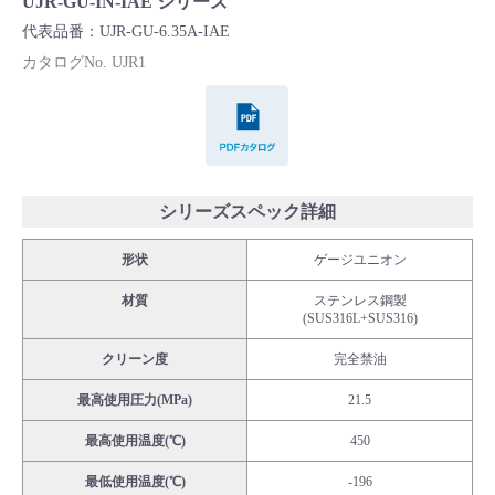
UJR-GU-IN-IAE シリーズ
Cv値・流量計算ツール
代表品番：UJR-GU-6.35A-IAE
カタログNo. UJR1
製品動画一覧
PDFカタログ
バルブと継手のきほん
説明会・講習会
シリーズスペック詳細
形状
ゲージユニオン
ログイン
材質
ステンレス鋼製
(SUS316L+SUS316)
会社情報
クリーン度
完全禁油
最高使用圧力(MPa)
21.5
Corporate Blog
最高使用温度(℃)
450
採用情報
最低使用温度(℃)
-196