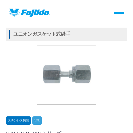
製品情報
HOME
＞
製品情報
＞
継手
＞
メタルガスケット式継手
＞
ステンレス鋼製
＞
UJR
＞
ユニオンガスケット式継手
製品情報
ユニオンガスケット式継手
バルブ・継手・システムを探す
ダウンロード
製品カタログダウンロード
サポート
よくあるご質問(FAQ)・用語集
ステンレス鋼製
UJR