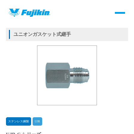
製品情報
HOME
＞
製品情報
＞
継手
＞
メタルガスケット式継手
＞
ステンレス鋼製
＞
UJR
＞
ユニオンガスケット式継手
製品情報
ユニオンガスケット式継手
バルブ・継手・システムを探す
ダウンロード
製品カタログダウンロード
サポート
よくあるご質問(FAQ)・用語集
ステンレス鋼製
UJR