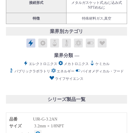
接続形式
メタルガスケット式,ねじ込み式
NPTめねじ
特徴
特殊材料ガス,真空
業界別カテゴリ
English
Language：
日本語
／
language
エレクトロニクス
メカトロニクス
ケミカル
パブリックラボラトリ
エネルギー
バイオメディカル
ライフサイ
お問い合わせ
mail
業界分類
エレクトロニクス
メカトロニクス
ケミカル
パブリックラボラトリ
エネルギー
バイオメディカル・フード
ライフサイエンス
シリーズ製品一覧
品番
UJR-G-3.2AN
サイズ
3.2mm × 1/8NPT