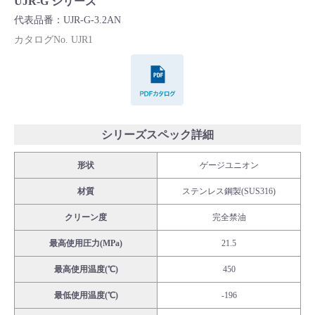
UJR-G シリーズ
Cv値・流量計算ツール
代表品番：UJR-G-3.2AN
カタログNo. UJR1
製品動画一覧
PDFカタログ
バルブと継手のきほん
説明会・講習会
シリーズスペック詳細
形状
ゲージユニオン
ログイン
材質
ステンレス鋼製(SUS316)
会社情報
クリーン度
完全禁油
最高使用圧力(MPa)
21.5
Corporate Blog
最高使用温度(℃)
450
最低使用温度(℃)
-196
採用情報