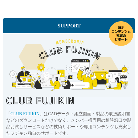
品番
UJR-H-9.52X3/4-16-OS
サイズ
9.52mm
CADデータ
SUPPORT
お問い合わせ
詳細
品番
UJR-H-9.52X7/8-14-OS
サイズ
9.52mm
CADデータ
お問い合わせ
詳細
「
CLUB FUJIKIN
」はCADデータ・組立図面・製品の取扱説明書
などのダウンロードだけでなく、メンバー様専用の相談窓口や製
品お試しサービスなどの技術サポートや専用コンテンツも充実し
たフジキン独自のサポートです。