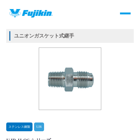
製品情報
HOME
＞
製品情報
＞
継手
＞
メタルガスケット式継手
＞
ステンレス鋼製
＞
UJR
＞
ユニオンガスケット式継手
製品情報
ユニオンガスケット式継手
バルブ・継手・システムを探す
ダウンロード
製品カタログダウンロード
サポート
よくあるご質問(FAQ)・用語集
ステンレス鋼製
UJR