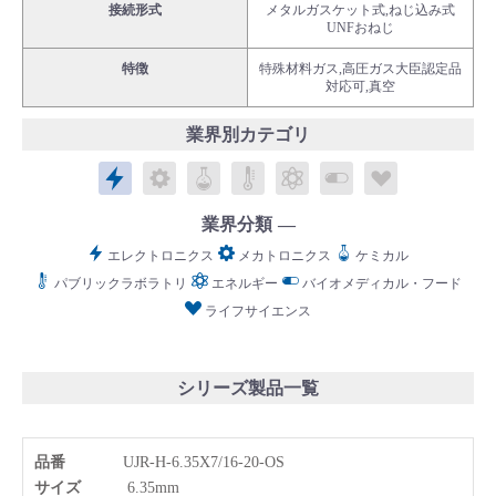
接続形式
メタルガスケット式,ねじ込み式
UNFおねじ
特徴
特殊材料ガス,高圧ガス大臣認定品
対応可,真空
業界別カテゴリ
English
Language：
日本語
／
language
エレクトロニクス
メカトロニクス
ケミカル
パブリックラボラトリ
エネルギー
バイオメディカル
ライフサイ
お問い合わせ
mail
業界分類
エレクトロニクス
メカトロニクス
ケミカル
パブリックラボラトリ
エネルギー
バイオメディカル・フード
ライフサイエンス
シリーズ製品一覧
品番
UJR-H-6.35X7/16-20-OS
サイズ
6.35mm