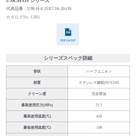
UJR-H-OS シリーズ
Cv値・流量計算ツール
代表品番：UJR-H-6.35X7/16-20-OS
カタログNo. UJR1
製品動画一覧
PDFカタログ
バルブと継手のきほん
説明会・講習会
シリーズスペック詳細
形状
ハーフユニオン
ログイン
材質
ステンレス鋼製(SUS316)
会社情報
クリーン度
完全禁油
最高使用圧力(MPa)
21.5
Corporate Blog
最高使用温度(℃)
450
最低使用温度(℃)
-196
採用情報