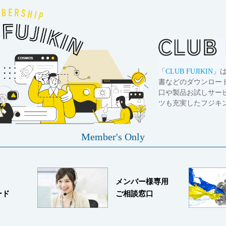
「
CLUB FUJIKIN
」
書などのダウンロー
口や製品お試しサー
ツも充実したフジキ
Member's Only
メンバー様専用
ード
ご相談窓口