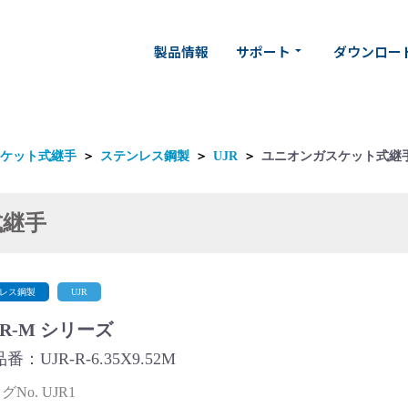
製品情報
サポート
ダウンロー
arrow_drop_down
ケット式継手
＞
ステンレス鋼製
＞
UJR
＞
ユニオンガスケット式継
式継手
レス鋼製
UJR
-R-M シリーズ
：UJR-R-6.35X9.52M
No. UJR1