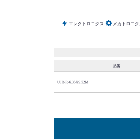
サポート
エレクトロニクス
メカトロニク
品番
よくあるご質問(FAQ)・用語集
UJR-R-6.35X9.52M
Cv値・流量計算ツール