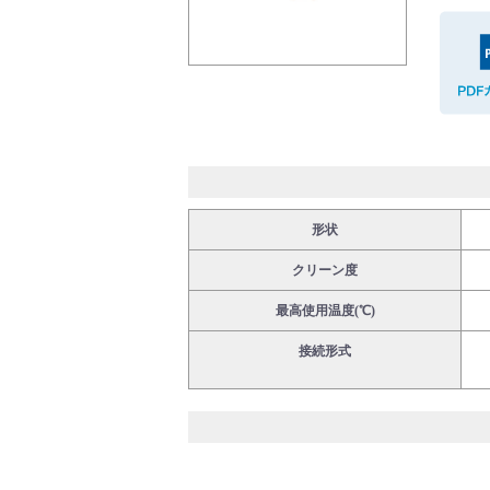
バルブ・継手・システムを探す
ダウンロード
形状
クリーン度
最高使用温度(℃)
接続形式
製品カタログダウンロード