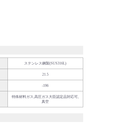
ステンレス鋼製(SUS316L)
21.5
-196
特殊材料ガス,高圧ガス大臣認定品対応可,
真空
ディカル・フード
イフサイエンス