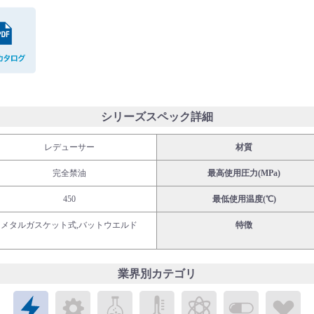
PDFカタログ
シリーズスペック詳細
レデューサー
材質
完全禁油
最高使用圧力(MPa)
450
最低使用温度(℃)
メタルガスケット式,バットウエルド
特徴
業界別カテゴリ
エレクトロニクス
メカトロニクス
ケミカル
パブリックラボラトリ
エネルギー
バイオメ
ラ