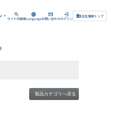
search
language
mail
login
corporate_fare
ド
arrow_drop_down
会社情報トップ
サイト内検索
Language
お問い合わせ
ログイン
手
製品カテゴリへ戻る