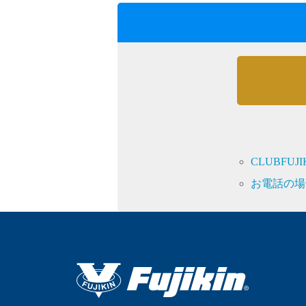
採用情報
CLUBFU
language
English
Language：
日本語
／
お電話の場
mail
お問い合わせ