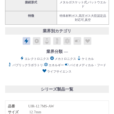
接続形式
メタルガスケット式,バットウエル
ド
特徴
特殊材料ガス,高圧ガス大臣認定品
対応可,真空
業界別カテゴリ
English
Language：
日本語
／
language
エレクトロニクス
メカトロニクス
ケミカル
パブリックラボラトリ
エネルギー
バイオメディカル
ライフサイ
お問い合わせ
mail
業界分類
エレクトロニクス
メカトロニクス
ケミカル
パブリックラボラトリ
エネルギー
バイオメディカル・フード
ライフサイエンス
シリーズ製品一覧
品番
UJR-12.7MS-AW
サイズ
12.7mm