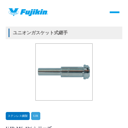
製品情報
HOME
＞
製品情報
＞
継手
＞
メタルガスケット式継手
＞
ステンレス鋼製
＞
UJR
＞
ユニオンガスケット式継手
製品情報
ユニオンガスケット式継手
バルブ・継手・システムを探す
ダウンロード
製品カタログダウンロード
サポート
よくあるご質問(FAQ)・用語集
ステンレス鋼製
UJR