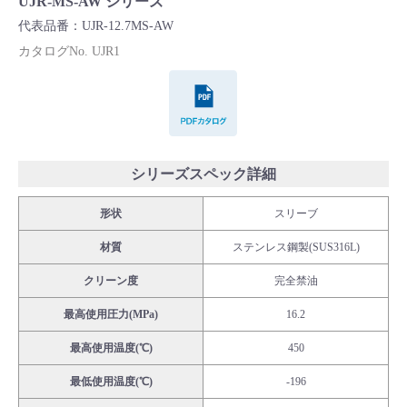
UJR-MS-AW シリーズ
Cv値・流量計算ツール
代表品番：UJR-12.7MS-AW
カタログNo. UJR1
製品動画一覧
PDFカタログ
バルブと継手のきほん
説明会・講習会
シリーズスペック詳細
形状
スリーブ
ログイン
材質
ステンレス鋼製(SUS316L)
会社情報
クリーン度
完全禁油
最高使用圧力(MPa)
16.2
Corporate Blog
最高使用温度(℃)
450
最低使用温度(℃)
-196
採用情報