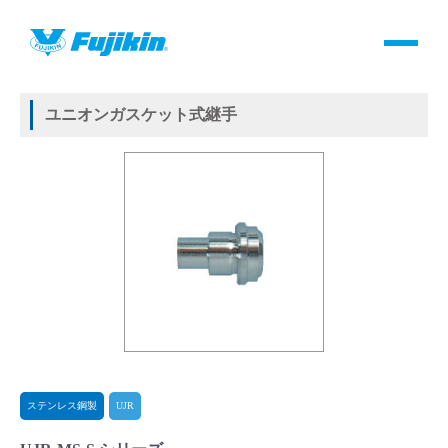
製品情報
HOME
＞
製品情報
＞
継手
＞
メタルガスケット式継手
＞
ステンレス鋼製
＞
UJR
＞
ユニオンガスケット式継手
製品情報
ユニオンガスケット式継手
バルブ・継手・システムを探す
ダウンロード
製品カタログダウンロード
サポート
よくあるご質問(FAQ)・用語集
ステンレス鋼製
UJR