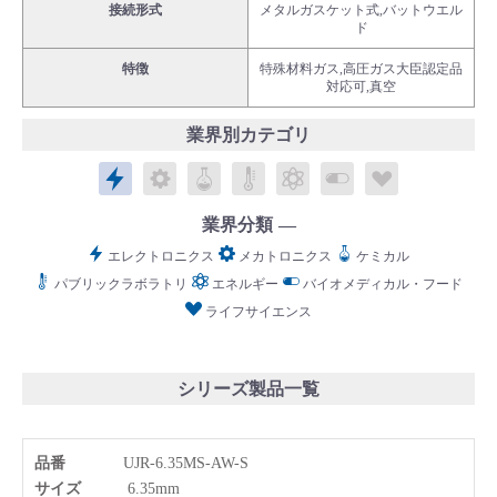
接続形式
メタルガスケット式,バットウエル
ド
特徴
特殊材料ガス,高圧ガス大臣認定品
対応可,真空
業界別カテゴリ
English
Language：
日本語
／
language
エレクトロニクス
メカトロニクス
ケミカル
パブリックラボラトリ
エネルギー
バイオメディカル
ライフサイ
お問い合わせ
mail
業界分類
エレクトロニクス
メカトロニクス
ケミカル
パブリックラボラトリ
エネルギー
バイオメディカル・フード
ライフサイエンス
シリーズ製品一覧
品番
UJR-6.35MS-AW-S
サイズ
6.35mm