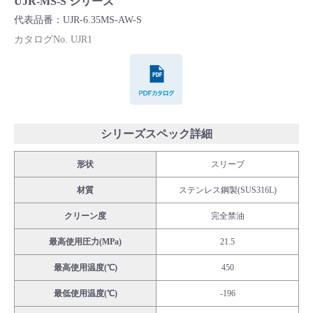
UJR-MS-S シリーズ
Cv値・流量計算ツール
代表品番：UJR-6.35MS-AW-S
カタログNo. UJR1
製品動画一覧
PDFカタログ
バルブと継手のきほん
説明会・講習会
シリーズスペック詳細
形状
スリーブ
ログイン
材質
ステンレス鋼製(SUS316L)
会社情報
クリーン度
完全禁油
最高使用圧力(MPa)
21.5
Corporate Blog
最高使用温度(℃)
450
最低使用温度(℃)
-196
採用情報