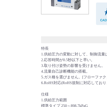
バルブ・継手・システムを探す
ダウンロード
特長
1.供給圧力の変動に対して、制御流量
2.応答時間が0.5秒以下と早い。
3.取り付け姿勢の影響を受けません。
4.流量自己診断機能の搭載。
5.ガス種を選びません。[フローファク
6.RoHS対応(RoHS規制に対応し
製品カタログダウンロード
仕様
1.供給圧力範囲
標準タイプ 250～898.7kPaG