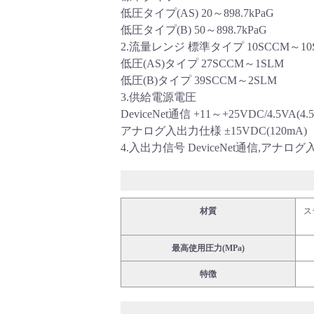
低圧タイプ(AS) 20～898.7kPaG
サポート
低圧タイプ(B) 50～898.7kPaG
2.流量レンジ 標準タイプ 10SCCM～10
低圧(AS)タイプ 27SCCM～1SLM
低圧(B)タイプ 39SCCM～2SLM
3.供給電源電圧
DeviceNet通信 +11～+25VDC/4.5VA(4.
アナログ入出力仕様 ±15VDC(120mA)
4.入出力信号 DeviceNet通信,アナロ
よくあるご質問(FAQ)・用語集
材質
ス
Cv値・流量計算ツール
最高使用圧力(MPa)
特徴