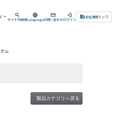
search
language
mail
login
corporate_fare
ド
arrow_drop_down
会社情報トップ
サイト内検索
Language
お問い合わせ
ログイン
ステム
製品カテゴリへ戻る