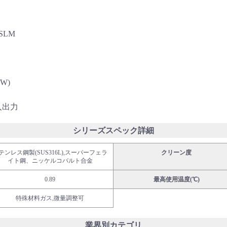
SLM
5W)
グ入出力
シリーズスペック詳細
テンレス鋼製(SUS316L),スーパーフェラ
クリーン度
イト鋼、ニッケルコバルト合金
0.89
最高使用温度(℃)
特殊材料ガス,微量調整可
業界別カテゴリ