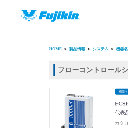
製品情報
HOME
＞
製品情報
＞
システム
＞
機器名
フローコントロール
製品情報
機器名
FCS
代表品
カタログ