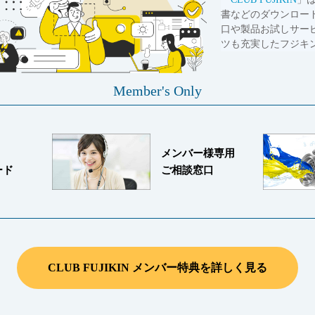
書などのダウンロー
口や製品お試しサー
ツも充実したフジキ
Member's Only
メンバー様専用
ード
ご相談窓口
CLUB FUJIKIN メンバー特典を詳しく見る