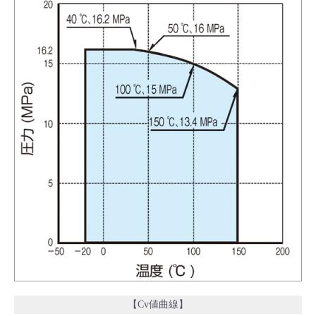
【Cv値曲線】