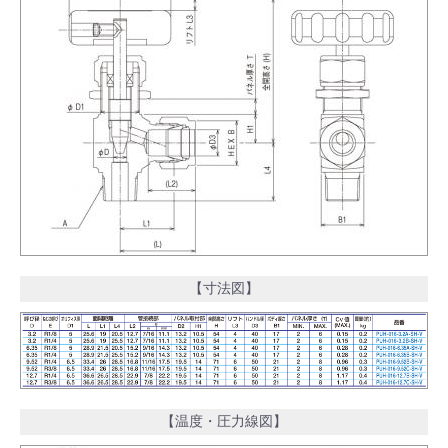
【寸法図】
【温度・圧力線図】