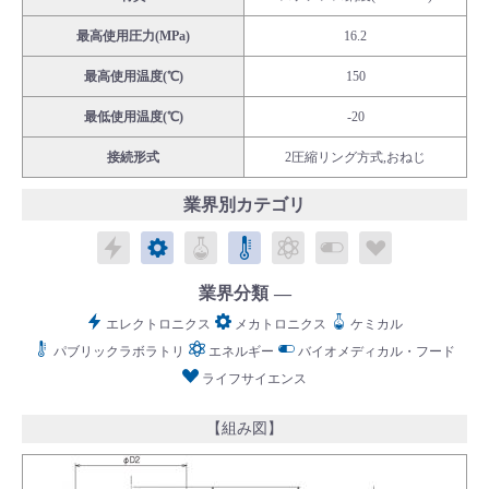
最高使用圧力(MPa)
16.2
最高使用温度(℃)
150
最低使用温度(℃)
-20
English
Language：
日本語
／
language
接続形式
2圧縮リング方式,おねじ
お問い合わせ
mail
業界別カテゴリ
エレクトロニクス
メカトロニクス
ケミカル
パブリックラボラトリ
エネルギー
バイオメディカル
ライフサイ
業界分類
エレクトロニクス
メカトロニクス
ケミカル
パブリックラボラトリ
エネルギー
バイオメディカル・フード
ライフサイエンス
【組み図】