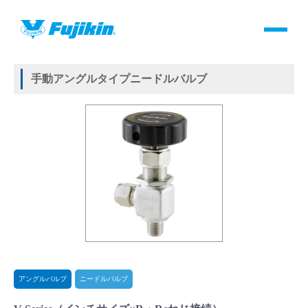
製品情報
HOME
＞
製品情報
＞
バルブ
＞
手動バルブ
＞
アングルバルブ
＞
ニードルバルブ
＞
V-Series
製品情報
手動アングルタイプニードルバルブ
バルブ・継手・システムを探す
ダウンロード
製品カタログダウンロード
サポート
よくあるご質問(FAQ)・用語集
アングルバルブ
ニードルバルブ