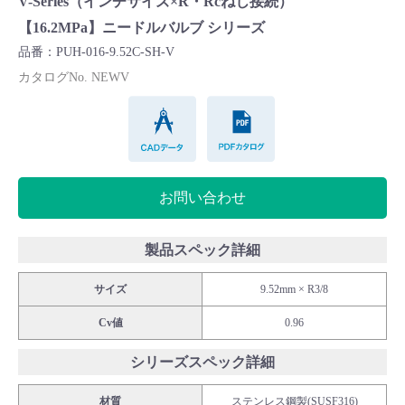
V-Series（インチサイズ×R・Rcねじ接続）
Cv値・流量計算ツール
【16.2MPa】ニードルバルブ シリーズ
品番：PUH-016-9.52C-SH-V
製品動画一覧
カタログNo. NEWV
CADデータ
PDFカタログ
バルブと継手のきほん
説明会・講習会
お問い合わせ
ログイン
製品スペック詳細
会社情報
サイズ
9.52mm × R3/8
Cv値
0.96
Corporate Blog
シリーズスペック詳細
採用情報
材質
ステンレス鋼製(SUSF316)