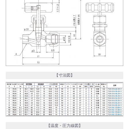
【寸法図】
【温度・圧力線図】