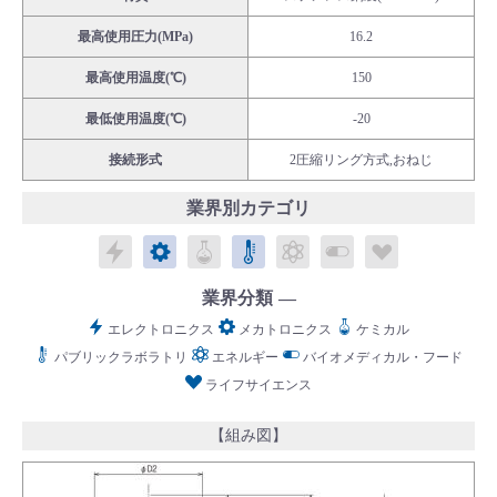
最高使用圧力(MPa)
16.2
最高使用温度(℃)
150
最低使用温度(℃)
-20
English
Language：
日本語
／
language
接続形式
2圧縮リング方式,おねじ
お問い合わせ
mail
業界別カテゴリ
エレクトロニクス
メカトロニクス
ケミカル
パブリックラボラトリ
エネルギー
バイオメディカル
ライフサイ
業界分類
エレクトロニクス
メカトロニクス
ケミカル
パブリックラボラトリ
エネルギー
バイオメディカル・フード
ライフサイエンス
【組み図】