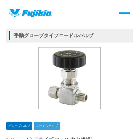
製品情報
HOME
＞
製品情報
＞
バルブ
＞
手動バルブ
＞
グローブバルブ
＞
ニードルバルブ
＞
V-Series
製品情報
手動グローブタイプニードルバルブ
バルブ・継手・システムを探す
ダウンロード
製品カタログダウンロード
サポート
よくあるご質問(FAQ)・用語集
グローブバルブ
ニードルバルブ