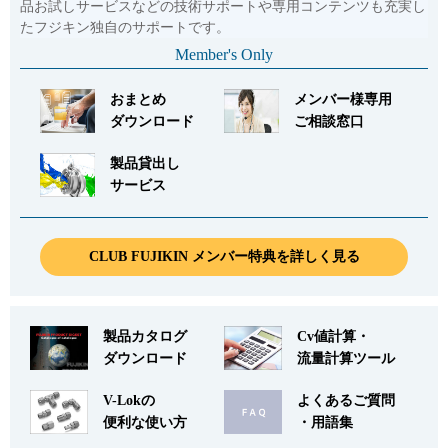
品お試しサービスなどの技術サポートや専用コンテンツも充実し
たフジキン独自のサポートです。
Member's Only
おまとめ
メンバー様専用
ダウンロード
ご相談窓口
製品貸出し
サービス
CLUB FUJIKIN メンバー特典を詳しく見る
製品カタログ
Cv値計算・
ダウンロード
流量計算ツール
V-Lokの
よくあるご質問
便利な使い方
・用語集