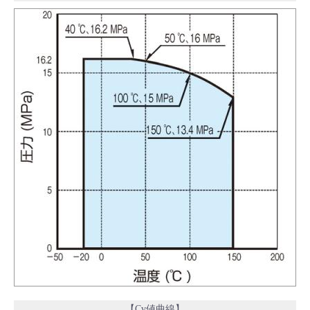
【Cv値曲線】