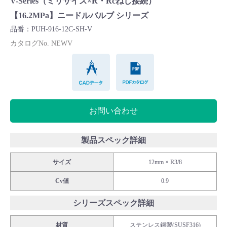
V-Series（ミリサイズ×R・Rcねじ接続）
Cv値・流量計算ツール
【16.2MPa】ニードルバルブ シリーズ
品番：PUH-916-12C-SH-V
製品動画一覧
カタログNo. NEWV
CADデータ
PDFカタログ
バルブと継手のきほん
説明会・講習会
お問い合わせ
ログイン
製品スペック詳細
会社情報
サイズ
12mm × R3/8
Cv値
0.9
Corporate Blog
シリーズスペック詳細
採用情報
材質
ステンレス鋼製(SUSF316)