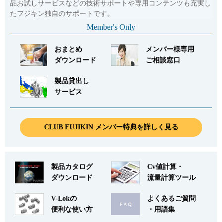
品お試しサービスなどの技術サポートや専用コンテンツも充実し
たフジキン独自のサポートです。
Member's Only
おまとめ
メンバー様専用
ダウンロード
ご相談窓口
製品貸出し
サービス
CLUB FUJIKIN メンバー特典を詳しく見る
製品カタログ
Cv値計算・
ダウンロード
流量計算ツール
V-Lokの
よくあるご質問
便利な使い方
・用語集