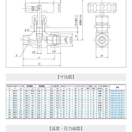
【寸法図】
【温度・圧力線図】