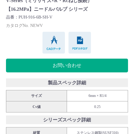
V-Series（ミリサイズ×R・Rcねじ接続）
Cv値・流量計算ツール
【16.2MPa】ニードルバルブ シリーズ
品番：PUH-916-6B-SH-V
製品動画一覧
カタログNo. NEWV
CADデータ
PDFカタログ
バルブと継手のきほん
説明会・講習会
お問い合わせ
ログイン
製品スペック詳細
会社情報
サイズ
6mm × R1/4
Cv値
0.25
Corporate Blog
シリーズスペック詳細
採用情報
材質
ステンレス鋼製(SUSF316)