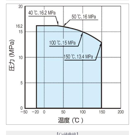
【Cv値曲線】