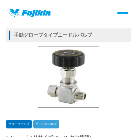
製品情報
HOME
＞
製品情報
＞
バルブ
＞
手動バルブ
＞
グローブバルブ
＞
ニードルバルブ
＞
V-Series
製品情報
手動グローブタイプニードルバルブ
バルブ・継手・システムを探す
ダウンロード
製品カタログダウンロード
サポート
よくあるご質問(FAQ)・用語集
グローブバルブ
ニードルバルブ