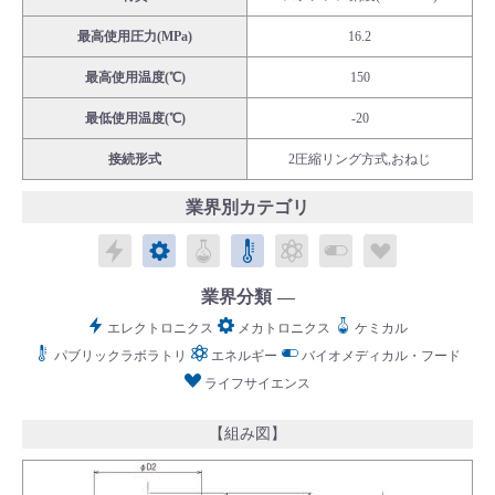
最高使用圧力(MPa)
16.2
最高使用温度(℃)
150
最低使用温度(℃)
-20
English
Language：
日本語
／
language
接続形式
2圧縮リング方式,おねじ
お問い合わせ
mail
業界別カテゴリ
エレクトロニクス
メカトロニクス
ケミカル
パブリックラボラトリ
エネルギー
バイオメディカル
ライフサイ
業界分類
エレクトロニクス
メカトロニクス
ケミカル
パブリックラボラトリ
エネルギー
バイオメディカル・フード
ライフサイエンス
【組み図】