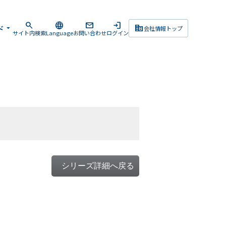
search
language
mail
login
corporate_fare
ド
arrow_drop_down
会社情報トップ
サイト内検索
Language
お問い合わせ
ログイン
シリーズ詳細へ戻る