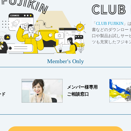
「
CLUB FUJIKIN
」
書などのダウンロー
口や製品お試しサー
ツも充実したフジキ
Member's Only
メンバー様専用
ード
ご相談窓口