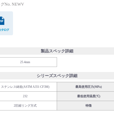
グNo. NEWV
PDFカタログ
製品スペック詳細
25.4mm
シリーズスペック詳細
ステンレス鋳造(ASTM A351 CF3M)
最高使用圧力(MPa)
232
最低使用温度(℃)
2圧縮リング方式
特徴