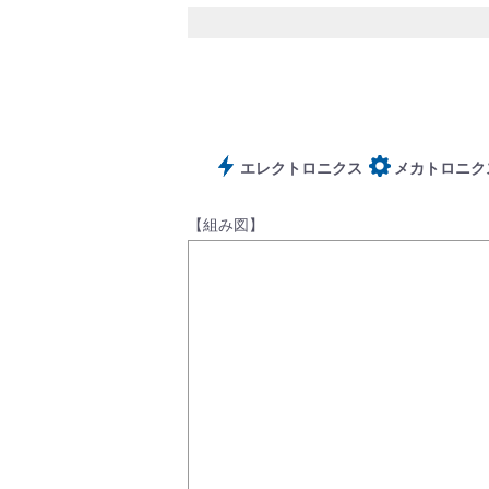
サポート
エレクトロニクス
メカトロニク
【組み図】
よくあるご質問(FAQ)・用語集
Cv値・流量計算ツール