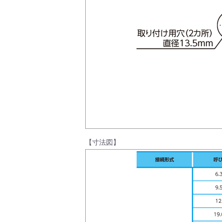
製品動画一覧
バルブと継手のきほん
説明会・講習会
【寸法図】
ログイン