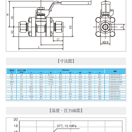
【寸法図】
【温度・圧力線図】