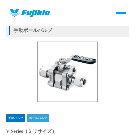
製品情報
HOME
＞
製品情報
＞
バルブ
＞
手動バルブ
＞
ボールバルブ
＞
V-Series
手動ボールバルブ
製品情報
バルブ・継手・システムを探す
ダウンロード
製品カタログダウンロード
サポート
手動バルブ
ボールバルブ
よくあるご質問(FAQ)・用語集
V-Series（ミリサイズ）