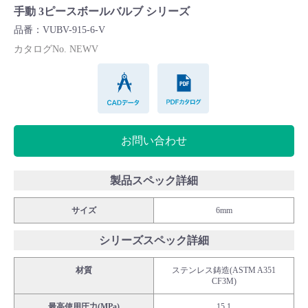
手動 3ピースボールバルブ シリーズ
Cv値・流量計算ツール
品番：VUBV-915-6-V
カタログNo. NEWV
製品動画一覧
CADデータ
PDFカタログ
バルブと継手のきほん
説明会・講習会
お問い合わせ
ログイン
製品スペック詳細
サイズ
6mm
会社情報
シリーズスペック詳細
Corporate Blog
材質
ステンレス鋳造(ASTM A351
CF3M)
採用情報
最高使用圧力(MPa)
15.1