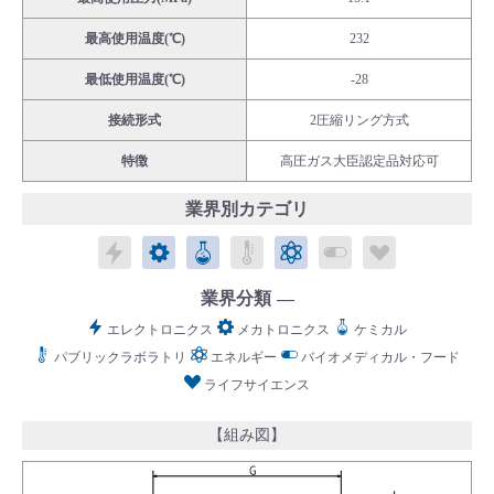
最高使用温度(℃)
232
最低使用温度(℃)
-28
接続形式
2圧縮リング方式
English
Language：
日本語
／
language
特徴
高圧ガス大臣認定品対応可
お問い合わせ
mail
業界別カテゴリ
エレクトロニクス
メカトロニクス
ケミカル
パブリックラボラトリ
エネルギー
バイオメディカル
ライフサイ
業界分類
エレクトロニクス
メカトロニクス
ケミカル
パブリックラボラトリ
エネルギー
バイオメディカル・フード
ライフサイエンス
【組み図】