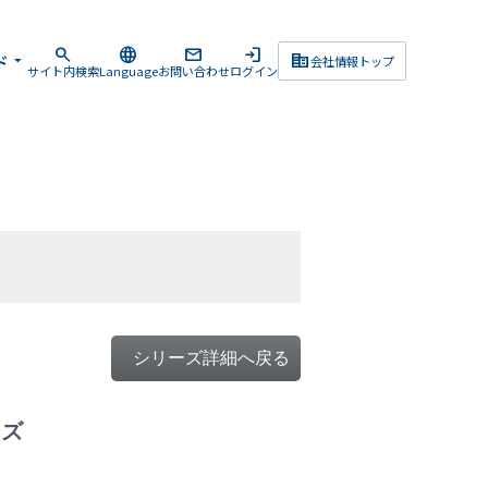
search
language
mail
login
corporate_fare
ド
arrow_drop_down
会社情報トップ
サイト内検索
Language
お問い合わせ
ログイン
シリーズ詳細へ戻る
ーズ