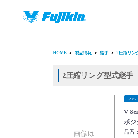
製品情報
HOME
＞
製品情報
＞
継手
＞
2圧縮リン
2圧縮リング型式継手
製品情報
ステン
V-S
ポジ
品番：