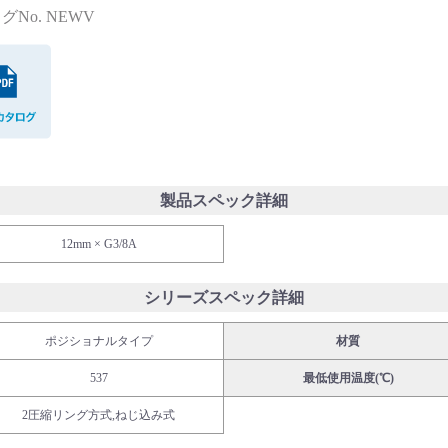
グNo. NEWV
PDFカタログ
製品スペック詳細
12mm × G3/8A
シリーズスペック詳細
ポジショナルタイプ
材質
537
最低使用温度(℃)
2圧縮リング方式,ねじ込み式