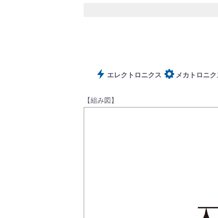
サポート
エレクトロニクス
メカトロニク
【組み図】
よくあるご質問(FAQ)・用語集
Cv値・流量計算ツール