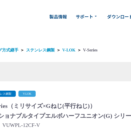
製品情報
サポート
ダウンロー
arrow_drop_down
グ方式継手
＞
ステンレス鋼製
＞
V-LOK
＞
V-Series
レス鋼製
V-LOK
eries（ミリサイズ×Gねじ(平行ねじ)）
ショナブルタイプエルボハーフユニオン(G) シリ
VUWPL-12CF-V