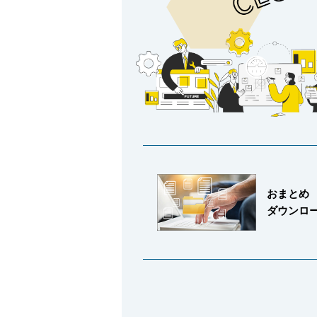
採用情報
language
English
Language：
日本語
／
おまとめ
ダウンロ
mail
お問い合わせ