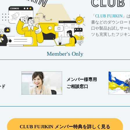
「
CLUB FUJIKIN
」
書などのダウンロー
口や製品お試しサー
ツも充実したフジキ
Member's Only
メンバー様専用
ード
ご相談窓口
CLUB FUJIKIN メンバー特典を詳しく見る